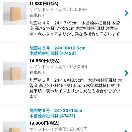
11,880
円
(税込)
ケインドレイク定価
:
12,000
円
在庫あり
能面材４号 24×17×9cm 木曾桧材柾目材 木曽
産 高さ24×柾17×奥9cm 木曽桧材柾目材 注意事
項：表示サイズより少し異なる場合がございます
能面材５号 24×18×10.5cm
木曾桧材柾目材
[
47423
]
14,850
円
(税込)
ケインドレイク定価
:
15,000
円
在庫あり
能面材５号 24×18×10.5cm 木曾桧材柾目材 木
曽産 高さ24×柾18×奥10.5cm 木曽桧材柾目材 注
意事項：表示サイズより少し異なる場合がござい
ます
能面材６号 24×20×12cm
木曾桧材柾目材
[
47431
]
19,800
円
(税込)
ケインドレイク定価
:
20,000
円