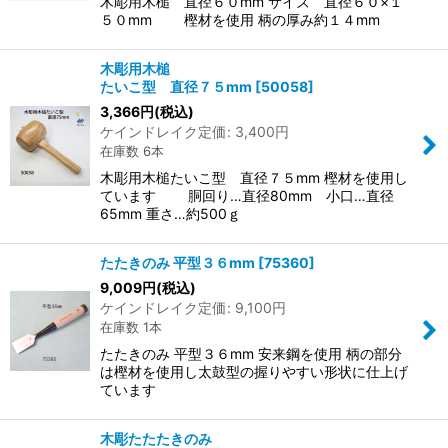
木彫用木槌 直径６０mm サイズ 直径６０×１
５０mm 樫材を使用 柄の厚み約１４mm
木彫用木槌
たいこ型 直径７５mm
[
50058
]
3,366
円
(税込)
ケインドレイク定価
:
3,400
円
在庫数 6本
木彫用木槌たいこ型 直径７５mm 樫材を使用し
ています 胴回り…直径80mm 小口…直径
65mm 重さ…約500ｇ
たたきのみ 平型３６mm
[
75360
]
9,009
円
(税込)
ケインドレイク定価
:
9,100
円
在庫数 1本
たたきのみ 平型３６mm 安来鋼を使用 柄の部分
は樫材を使用し太鼓型の握りやすい形状に仕上げ
ています
木彫たたたきのみ