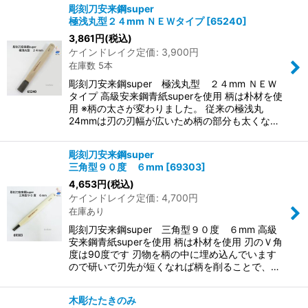
彫刻刀安来鋼super
極浅丸型２４mm ＮＥＷタイプ
[
65240
]
3,861
円
(税込)
ケインドレイク定価
:
3,900
円
在庫数 5本
彫刻刀安来鋼super 極浅丸型 ２４mm ＮＥＷ
タイプ 高級安来鋼青紙superを使用 柄は朴材を使
用 ※柄の太さが変わりました。 従来の極浅丸
24mmは刃の刃幅が広いため柄の部分も太くな…
彫刻刀安来鋼super
三角型９０度 ６mm
[
69303
]
4,653
円
(税込)
ケインドレイク定価
:
4,700
円
在庫あり
彫刻刀安来鋼super 三角型９０度 ６mm 高級
安来鋼青紙superを使用 柄は朴材を使用 刃のＶ角
度は90度です 刃物を柄の中に埋め込んでいます
ので研いで刃先が短くなれば柄を削ることで、…
木彫たたきのみ