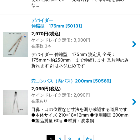
な…
デバイダー
伸縮型 175mm
[
50131
]
2,970
円
(税込)
ケインドレイク定価
:
3,000
円
在庫数 3本
デバイダー 伸縮型 175mm 測定具 全長：
175mm〜約250mm まで伸縮します 又片脚のみ
折れます 針はネジ止めです
穴コンパス（内パス）200mm
[
50569
]
2,069
円
(税込)
ケインドレイク定価
:
2,090
円
在庫あり
目鼻・口の位置など寸法を測り確認する道具です
●本体サイズ 210×18×12mm ●使用範囲 200mm
●製品質量 60g ●材質：炭素鋼
1
2
3
4
次
»