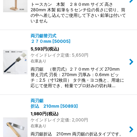
トースカン 木製 ２８０mm サイズ 高さ
280mm 木製 鉛筆を５センチ位の長さに切り、筒
の中へ差し込んでご使用して下さい 鉛筆は付いて
いません
両刃鋸替刃式
２７０mm
[
50005
]
5,593
円
(税込)
ケインドレイク定価
:
5,650
円
在庫あり
両刃鋸 （替刃式）２７０mm サイズ 270mm
替え刃式 刃長：270mm 刃厚み：0.6mm ピッ
チ：2.5（寸12枚目） タテ挽・ヨコ挽と、用途に
応じて使用でき、軽量でプロ好みの切れ味…
両刃鋸
折込 210mm
[
50893
]
1,980
円
(税込)
ケインドレイク定価
:
2,000
円
在庫あり
両刃鋸折込 210mm 両刃鋸の折込タイプです。