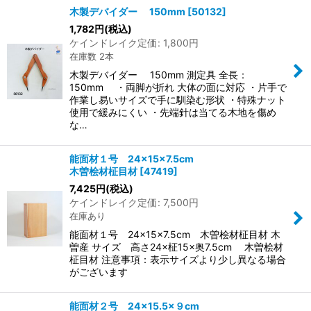
木製デバイダー 150mm
[
50132
]
1,782
円
(税込)
ケインドレイク定価
:
1,800
円
在庫数 2本
木製デバイダー 150mm 測定具 全長：
150mm ・両脚が折れ 大体の面に対応 ・片手で
作業し易いサイズで手に馴染む形状 ・特殊ナット
使用で緩みにくい ・先端針は当てる木地を傷め
な…
能面材１号 24×15×7.5cm
木曽桧材柾目材
[
47419
]
7,425
円
(税込)
ケインドレイク定価
:
7,500
円
在庫あり
能面材１号 24×15×7.5cm 木曽桧材柾目材 木
曽産 サイズ 高さ24×柾15×奥7.5cm 木曽桧材
柾目材 注意事項：表示サイズより少し異なる場合
がございます
能面材２号 24×15.5×９cm