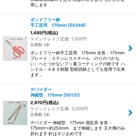
用します
ボンドフリー鋏
手工芸用 175mm
[
50349
]
1,485
円
(税込)
ケインドレイク定価
:
1,500
円
在庫数 3本
ボンドフリー鋏手工芸用 175mm 全長：175mm
ブレード：ステンレススチール のりのつかな
い、べとつかないフッ素コーティングの鋏です ハ
ンドル：ＡＢＳ樹脂 型紙切鋏としても使用で出来
ます…
デバイダー
伸縮型 175mm
[
50131
]
2,970
円
(税込)
ケインドレイク定価
:
3,000
円
在庫数 3本
デバイダー 伸縮型 175mm 測定具 全長：
175mm〜約250mm まで伸縮します 又片脚のみ
折れます 針はネジ止めです