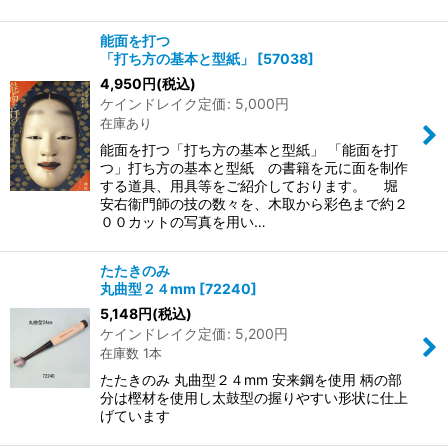
能面を打つ
「打ち方の基本と型紙」
[
57038
]
4,950
円
(税込)
ケインドレイク定価
:
5,000
円
在庫あり
能面を打つ「打ち方の基本と型紙」 「能面を打
つ」打ち方の基本と型紙 の書籍を元に面を制作
する道具、用具等をご紹介しております。 堀
安右衞門師の技の数々を、木取から彩色まで約２
００カットの写真を用い…
たたきのみ
丸曲型２４mm
[
72240
]
5,148
円
(税込)
ケインドレイク定価
:
5,200
円
在庫数 1本
たたきのみ 丸曲型２４mm 安来鋼を使用 柄の部
分は樫材を使用し太鼓型の握りやすい形状に仕上
げています