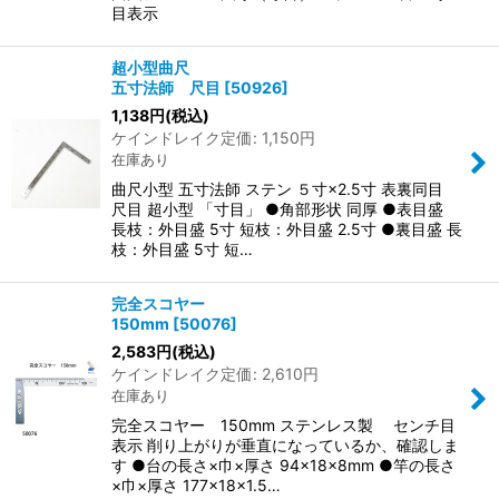
目表示
超小型曲尺
五寸法師 尺目
[
50926
]
1,138
円
(税込)
ケインドレイク定価
:
1,150
円
在庫あり
曲尺小型 五寸法師 ステン ５寸×2.5寸 表裏同目
尺目 超小型 「寸目」 ●角部形状 同厚 ●表目盛
長枝：外目盛 5寸 短枝：外目盛 2.5寸 ●裏目盛 長
枝：外目盛 5寸 短…
完全スコヤー
150mm
[
50076
]
2,583
円
(税込)
ケインドレイク定価
:
2,610
円
在庫あり
完全スコヤー 150mm ステンレス製 センチ目
表示 削り上がりが垂直になっているか、確認しま
す ●台の長さ×巾×厚さ 94×18×8mm ●竿の長さ
×巾×厚さ 177×18×1.5…