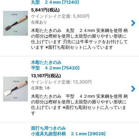
丸型 ２４mm
[
71240
]
5,841
円
(税込)
ケインドレイク定価
:
5,900
円
在庫あり
木彫たたきのみ 丸型 ２４mm 安来鋼を使用 柄
の部分は樫材を使用し太鼓型の握りやすい形状に
仕上げています 刃先には牛革サックをお付けして
います ※面打ち彫刻セットに入っています
木彫たたきのみ
平型 ４２mm
[
75420
]
13,167
円
(税込)
ケインドレイク定価
:
13,300
円
在庫数 1本
木彫たたきのみ 平型 ４２mm 安来鋼を使用 柄
の部分は樫材を使用し太鼓型の握りやすい形状に
仕上げています ※面打ち彫刻セットに入っていま
す
面打ち用つきのみ
小道具丸曲型朴柄 ２１mm
[
29026
]