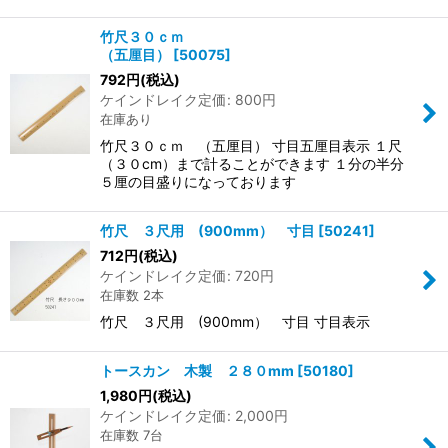
竹尺３０ｃｍ
（五厘目）
[
50075
]
792
円
(税込)
ケインドレイク定価
:
800
円
在庫あり
竹尺３０ｃｍ （五厘目） 寸目五厘目表示 １尺
（３０cm）まで計ることができます １分の半分
５厘の目盛りになっております
竹尺 ３尺用 (900mm） 寸目
[
50241
]
712
円
(税込)
ケインドレイク定価
:
720
円
在庫数 2本
竹尺 ３尺用 (900mm） 寸目 寸目表示
トースカン 木製 ２８０mm
[
50180
]
1,980
円
(税込)
ケインドレイク定価
:
2,000
円
在庫数 7台