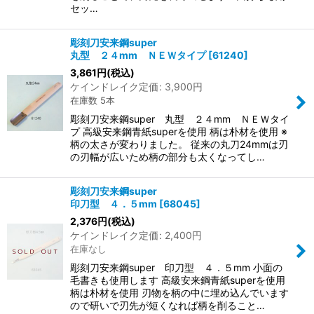
セッ…
彫刻刀安来鋼super
丸型 ２４mm ＮＥＷタイプ
[
61240
]
3,861
円
(税込)
ケインドレイク定価
:
3,900
円
在庫数 5本
彫刻刀安来鋼super 丸型 ２４mm ＮＥＷタイ
プ 高級安来鋼青紙superを使用 柄は朴材を使用 ※
柄の太さが変わりました。 従来の丸刀24mmは刃
の刃幅が広いため柄の部分も太くなってし…
彫刻刀安来鋼super
印刀型 ４．５mm
[
68045
]
2,376
円
(税込)
ケインドレイク定価
:
2,400
円
在庫なし
彫刻刀安来鋼super 印刀型 ４．５mm 小面の
毛書きも使用します 高級安来鋼青紙superを使用
柄は朴材を使用 刃物を柄の中に埋め込んでいます
ので研いで刃先が短くなれば柄を削ること…