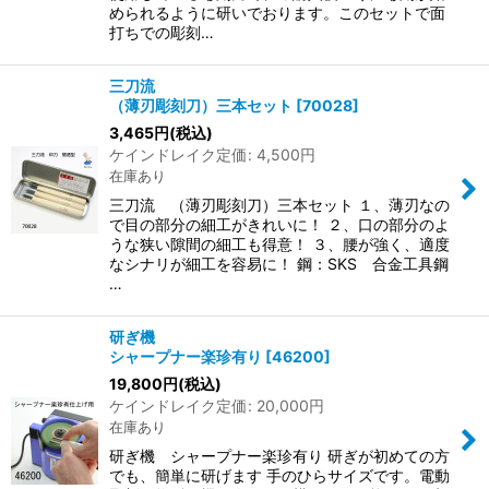
められるように研いでおります。このセットで面
打ちでの彫刻…
三刀流
（薄刃彫刻刀）三本セット
[
70028
]
3,465
円
(税込)
ケインドレイク定価
:
4,500
円
在庫あり
三刀流 （薄刃彫刻刀）三本セット １、薄刃なの
で目の部分の細工がきれいに！ ２、口の部分のよ
うな狭い隙間の細工も得意！ ３、腰が強く、適度
なシナリが細工を容易に！ 鋼：SKS 合金工具鋼
…
研ぎ機
シャープナー楽珍有り
[
46200
]
19,800
円
(税込)
ケインドレイク定価
:
20,000
円
在庫あり
研ぎ機 シャープナー楽珍有り 研ぎが初めての方
でも、簡単に研げます 手のひらサイズです。電動