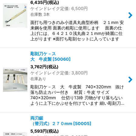
6,435
円
(税込)
ケインドレイク定価
:
6,500
円
在庫数 3本
面打ち用つきのみ小道具丸曲型朴柄 ２１mm 安
来鋼を使用 面裏の粗彫に使用します 面裏の仕
上げには、６４２１０浅丸曲２１mmが綺麗に仕
上がります ※面打ち彫刻セットに入っています
彫刻刀ケ－ス
大 牛皮製
[
50060
]
3,762
円
(税込)
ケインドレイク定価
:
3,800
円
在庫あり
彫刻刀ケ－ス 大 牛皮製 740×320mm 抜け
落ち防止カバー付き 材質：牛皮 サイズ
740×320mm 仕切り13枠 刃物がすり落ちない
ように上下にかぶせを付けています 細い彫刻刀…
両刃鋸
（替刃式）２７０mm
[
50005
]
5,593
円
(税込)