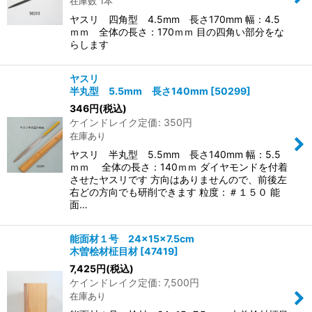
在庫数 1本
ヤスリ 四角型 4.5mm 長さ170mm 幅：4.5
ｍｍ 全体の長さ：170ｍｍ 目の四角い部分をな
らします
ヤスリ
半丸型 5.5mm 長さ140mm
[
50299
]
346
円
(税込)
ケインドレイク定価
:
350
円
在庫あり
ヤスリ 半丸型 5.5mm 長さ140mm 幅：5.5
ｍｍ 全体の長さ：140ｍｍ ダイヤモンドを付着
させたヤスリです 方向はありませんので、前後左
右どの方向でも研削できます 粒度：＃１５０ 能
面…
能面材１号 24×15×7.5cm
木曽桧材柾目材
[
47419
]
7,425
円
(税込)
ケインドレイク定価
:
7,500
円
在庫あり