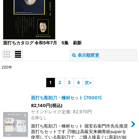
面打ちカタログ 令和5年7月 5集 刷新
表示順変更
閉じる
220
件
サブカテゴリ
:
1
2
3
4
次
»
表示数
:
面打ち彫刻刀・檜材セット
[
70001
]
82,140
円
(税込)
ケインドレイク定価
:
82,970
円
並び順
:
在庫なし
面打ち彫刻刀・檜材セット 堀安右衞門作先生推奨
絞り込む
面打ちセットです 刃物は高級安来鋼青紙superを
使用している彫刻刀で、ご購入後直ぐに彫刻が始