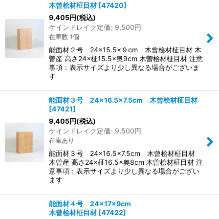
木曾桧材柾目材
[
47420
]
9,405
円
(税込)
ケインドレイク定価
:
9,500
円
在庫数 1個
能面材２号 24×15.5×９cm 木曾桧材柾目材 木
曽産 高さ24×柾15.5×奥9cm 木曽桧材柾目材 注意
事項：表示サイズより少し異なる場合がございま
す
能面材３号 24×16.5×7.5cm 木曾桧材柾目材
[
47421
]
9,405
円
(税込)
ケインドレイク定価
:
9,500
円
在庫あり
能面材３号 24×16.5×7.5cm 木曾桧材柾目材
木曽産 高さ24×柾16.5×奥8cm 木曽桧材柾目材 注
意事項：表示サイズより少し異なる場合がござい
ます
能面材４号 24×17×9cm
木曾桧材柾目材
[
47422
]