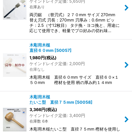
ケインドレイク定価
:
5,650
円
在庫あり
両刃鋸 （替刃式）２７０mm サイズ 270mm
替え刃式 刃長：270mm 刃厚み：0.6mm ピッ
チ：2.5（寸12枚目） タテ挽・ヨコ挽と、用途に
応じて使用でき、軽量でプロ好みの切れ味…
木彫用木槌
直径６０mm
[
50057
]
1,980
円
(税込)
ケインドレイク定価
:
2,000
円
在庫なし
木彫用木槌 直径６０mm サイズ 直径６０×１
５０mm 樫材を使用 柄の厚み約１４mm
木彫用木槌
たいこ型 直径７５mm
[
50058
]
3,366
円
(税込)
ケインドレイク定価
:
3,400
円
在庫数 6本
木彫用木槌たいこ型 直径７５mm 樫材を使用し