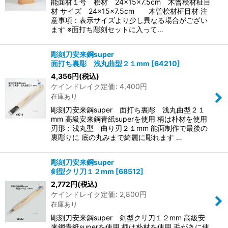
能面材１号 桧材 24×15×7.5cm 木曾桧材柾目
材 サイズ 24×15×7.5cm 木曽桧材柾目材 注
意事項：表示サイズより少し異なる場合がござい
ます ※面打ち彫刻セットに入って…
彫刻刀安来鋼super
面打ち裏彫 浅丸曲型２１mm
[
64210
]
4,356
円
(税込)
ケインドレイク定価
:
4,400
円
在庫あり
彫刻刀安来鋼super 面打ち裏彫 浅丸曲型２１
mm 高級安来鋼青紙superを使用 柄は朴材を使用
刃形：浅丸型 曲り刃２１mm 能面制作で最後の
裏彫りに 底の丸みまで綺麗に彫れます …
彫刻刀安来鋼super
剣型クリ刀１２mm
[
68512
]
2,772
円
(税込)
ケインドレイク定価
:
2,800
円
在庫あり
彫刻刀安来鋼super 剣型クリ刀１２mm 高級安
来鋼青紙superを使用 柄は朴材を使用 毛がきに使