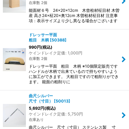
在庫数 2個
能面材６号 24×20×12cm 木曾桧材柾目材 木曽
産 高さ24×柾20×奥12cm 木曽桧材柾目材 注意事
項：表示サイズより少し異なる場合がございます
ドレッサー平面
粗目 木柄
[
50388
]
990
円
(税込)
ケインドレイク定価
:
1,000
円
在庫数 2個
ドレッサー平面 粗目 木柄 ※10個限定販売です
ハンドルが木柄で出来ているので持ちやすいよう
に加工ができます。 大粗目ですので粗削りができ
ます。 能面の粗削りに
曲尺シルバー
尺寸（寸目）
[
50013
]
5,692
円
(税込)
ケインドレイク定価
:
5,750
円
在庫あり
曲尺シルバー 尺寸（寸目） ステンレス製 寸