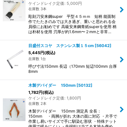
ケインドレイク定価
:
5,000
円
在庫数 3本
彫刻刀安来鋼super 平型４５ｍｍ 短柄 能面制
作でたたきのみでは大き過ぎ、重いと思われる会
員様にお勧めです 高級安来鋼青紙superを使用 柄
は朴材を使用 刃厚が約1.6mm〜２mmと非常…
目盛付スコヤ ステンレス製１５cm
[
56042
]
5,445
円
(税込)
在庫数 1台
呼び寸法150mm 長辺（170mm 短辺100mm 台厚
8mm
木製デバイダー 150mm
[
50132
]
1,782
円
(税込)
ケインドレイク定価
:
1,800
円
在庫数 2本
木製デバイダー 150mm 測定具 全長：
150mm ・両脚が折れ 大体の面に対応 ・片手で
作業し易いサイズで手に馴染む形状 ・特殊ナット
使用で緩みにくい ・先端針は当てる木地を傷め