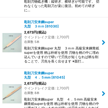
彫刻刃物砥ぎ機：縦研ぎ、横研ぎが可能です。 切
れなくなった彫刻刀が楽に復活。初めての研ぎ
に…
彫刻刀安来鋼super
丸型 ３ｍｍ
[
61030
]
2,673
円
(税込)
ケインドレイク定価
:
2,700
円
在庫数 5本
彫刻刀安来鋼super 丸型 ３ｍｍ 高級安来鋼青紙
superを使用 柄は朴材を使用 刃物を柄の中に埋め
込んでいますので研いで刃先が短くなれば柄を削
ることで、刃先を長く出せます ※面打…
彫刻刀安来鋼super
丸型 ４．５mm
[
61045
]
2,673
円
(税込)
ケインドレイク定価
:
2,700
円
在庫数 8本
彫刻刀安来鋼super 丸型 ４．５mm 高級安来
鋼青紙superを使用 柄は朴材を使用 刃物を柄の中
に埋め込んでいますので研いで刃先が短くなれば