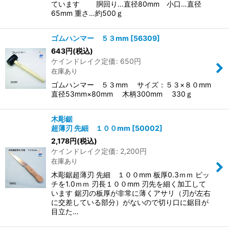
ています 胴回り…直径80mm 小口…直径
65mm 重さ…約500ｇ
ゴムハンマー ５３mm
[
56309
]
643
円
(税込)
ケインドレイク定価
:
650
円
在庫あり
ゴムハンマー ５３mm サイズ：５３×８０mm
直径53mm×80mm 木柄300mm 330ｇ
木彫鋸
超薄刃 先細 １００mm
[
50002
]
2,178
円
(税込)
ケインドレイク定価
:
2,200
円
在庫あり
木彫鋸超薄刃 先細 １００mm 板厚0.3ｍｍ ピッ
チを1.0ｍｍ 刃長１００mm 刃先を細く加工して
います 鋸刃の板厚が非常に薄くアサリ（刃が左右
に交差している部分）がないので切り口に鋸目が
目立た…