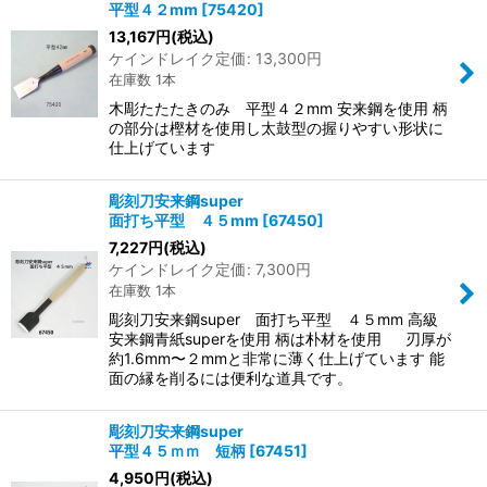
平型４２mm
[
75420
]
13,167
円
(税込)
ケインドレイク定価
:
13,300
円
在庫数 1本
木彫たたたきのみ 平型４２mm 安来鋼を使用 柄
の部分は樫材を使用し太鼓型の握りやすい形状に
仕上げています
彫刻刀安来鋼super
面打ち平型 ４５mm
[
67450
]
7,227
円
(税込)
ケインドレイク定価
:
7,300
円
在庫数 1本
彫刻刀安来鋼super 面打ち平型 ４５mm 高級
安来鋼青紙superを使用 柄は朴材を使用 刃厚が
約1.6mm〜２mmと非常に薄く仕上げています 能
面の縁を削るには便利な道具です。
彫刻刀安来鋼super
平型４５ｍｍ 短柄
[
67451
]
4,950
円
(税込)