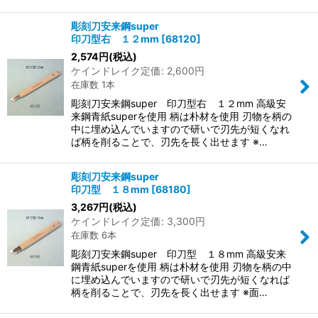
彫刻刀安来鋼super
印刀型右 １２mm
[
68120
]
2,574
円
(税込)
ケインドレイク定価
:
2,600
円
在庫数 1本
彫刻刀安来鋼super 印刀型右 １２mm 高級安
来鋼青紙superを使用 柄は朴材を使用 刃物を柄の
中に埋め込んでいますので研いで刃先が短くなれ
ば柄を削ることで、刃先を長く出せます ※…
彫刻刀安来鋼super
印刀型 １８mm
[
68180
]
3,267
円
(税込)
ケインドレイク定価
:
3,300
円
在庫数 6本
彫刻刀安来鋼super 印刀型 １８mm 高級安来
鋼青紙superを使用 柄は朴材を使用 刃物を柄の中
に埋め込んでいますので研いで刃先が短くなれば
柄を削ることで、刃先を長く出せます ※面…