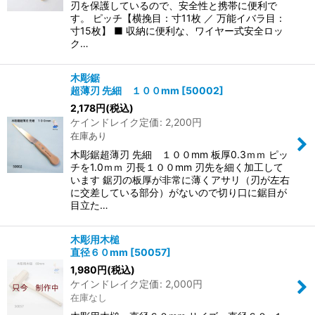
刃を保護しているので、安全性と携帯に便利で
す。 ピッチ【横挽目：寸11枚 ／ 万能イバラ目：
寸15枚】 ■ 収納に便利な、ワイヤー式安全ロッ
ク…
木彫鋸
超薄刃 先細 １００mm
[
50002
]
2,178
円
(税込)
ケインドレイク定価
:
2,200
円
在庫あり
木彫鋸超薄刃 先細 １００mm 板厚0.3ｍｍ ピッ
チを1.0ｍｍ 刃長１００mm 刃先を細く加工して
います 鋸刃の板厚が非常に薄くアサリ（刃が左右
に交差している部分）がないので切り口に鋸目が
目立た…
木彫用木槌
直径６０mm
[
50057
]
1,980
円
(税込)
ケインドレイク定価
:
2,000
円
在庫なし