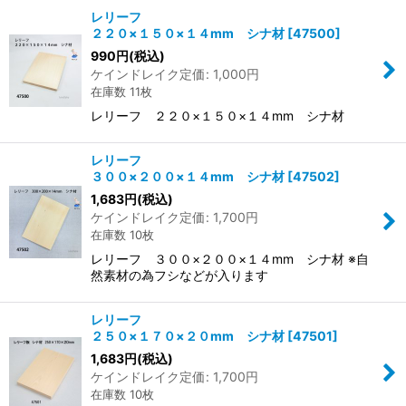
レリーフ
２２０×１５０×１４mm シナ材
[
47500
]
990
円
(税込)
ケインドレイク定価
:
1,000
円
在庫数 11枚
レリーフ ２２０×１５０×１４mm シナ材
レリーフ
３００×２００×１４mm シナ材
[
47502
]
1,683
円
(税込)
ケインドレイク定価
:
1,700
円
在庫数 10枚
レリーフ ３００×２００×１４mm シナ材 ※自
然素材の為フシなどが入ります
レリーフ
２５０×１７０×２０mm シナ材
[
47501
]
1,683
円
(税込)
ケインドレイク定価
:
1,700
円
在庫数 10枚