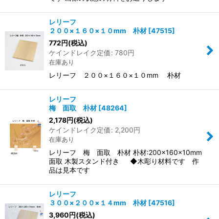
レリーフ
２００×１６０×１０mm 朴材
[
47515
]
772
円
(税込)
ケインドレイク定価
:
780
円
在庫あり
レリーフ ２００×１６０×１０mm 朴材
レリーフ
梅 面取 朴材
[
48264
]
2,178
円
(税込)
ケインドレイク定価
:
2,200
円
在庫あり
レリーフ 梅 面取 朴材 朴材:200×160×10mm
面取 木製スタンド付き ◆木彫り材料です 作
品は見本です
レリーフ
３００×２００×１４mm 朴材
[
47516
]
3,960
円
(税込)