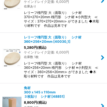
ケインドレイク定価
:
6,000
円
在庫あり
レリーフ楕円型 大（面取り） シナ材
370×270×20mm 楕円形 シナ材 ※小判型大 ≪
サイズ：370×270×20mm≫ ができました ◆木彫
り材料です 作品は見本です
レリーフ楕円型 大（面取り） シナ材
360×256×20mm
[
40030_1
]
5,280
円
(税込)
ケインドレイク定価
:
6,000
円
在庫数 1枚
レリーフ楕円型 大（面取り） シナ材
360×256×20mm 楕円形 シナ材 ※小判型大 ≪
サイズ：360×256×20mm≫ ができました ◆木
彫り材料です 作品は見本です
角材
300ｘ145ｘ110mm
３枚貼り シナ材
[
48851
]
8,800
円
(税込)