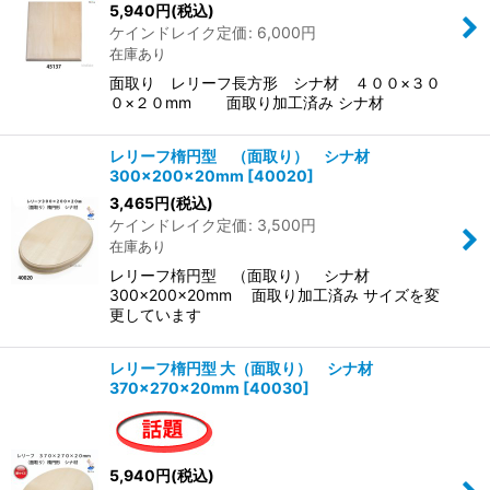
5,940
円
(税込)
ケインドレイク定価
:
6,000
円
在庫あり
面取り レリーフ長方形 シナ材 ４００×３０
０×２０mm 面取り加工済み シナ材
レリーフ楕円型 （面取り） シナ材
300×200×20mm
[
40020
]
3,465
円
(税込)
ケインドレイク定価
:
3,500
円
在庫あり
レリーフ楕円型 （面取り） シナ材
300×200×20mm 面取り加工済み サイズを変
更しています
レリーフ楕円型 大（面取り） シナ材
370×270×20mm
[
40030
]
5,940
円
(税込)