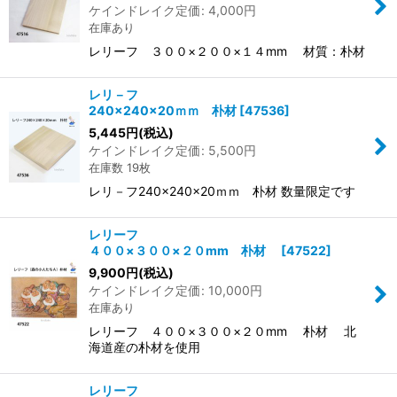
ケインドレイク定価
:
4,000
円
在庫あり
レリーフ ３００×２００×１４mm 材質：朴材
レリ－フ
240×240×20ｍｍ 朴材
[
47536
]
5,445
円
(税込)
ケインドレイク定価
:
5,500
円
在庫数 19枚
レリ－フ240×240×20ｍｍ 朴材 数量限定です
レリーフ
４００×３００×２０mm 朴材
[
47522
]
9,900
円
(税込)
ケインドレイク定価
:
10,000
円
在庫あり
レリーフ ４００×３００×２０mm 朴材 北
海道産の朴材を使用
レリーフ