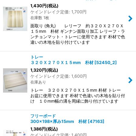
1,430
円
(税込)
ケインドレイク定価
:
1,700
円
在庫数 1枚
面取り (角丸) レリーフ 約３２０Ｘ２７０Ｘ
１５mm 朴材 ギンナン面取り加工 レリーフ・ラ
ンチョンマット・トレーに使用できます 朴材で色
違いの木地を貼り付けています
トレー
３２０Ｘ２７０Ｘ１５mm 朴材
[
52450_2
]
1,320
円
(税込)
ケインドレイク定価
:
1,600
円
在庫あり
トレー ３２０Ｘ２７０Ｘ１５mm 朴材 トレー
お盆に使用できます 朴材で色違いの木地を貼り付
け １０mm幅の溝を周縁に飾り付けています
フリーボード
300×198×厚み15mm 朴材
[
47163
]
1,386
円
(税込)
ケインドレイク定価
:
1,400
円