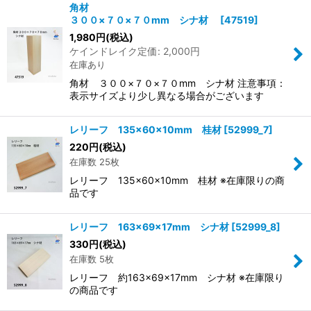
角材
３００×７０×７０mm シナ材
[
47519
]
1,980
円
(税込)
ケインドレイク定価
:
2,000
円
在庫あり
角材 ３００×７０×７０mm シナ材 注意事項：
表示サイズより少し異なる場合がございます
レリーフ 135×60×10mm 桂材
[
52999_7
]
220
円
(税込)
在庫数 25枚
レリーフ 135×60×10mm 桂材 ※在庫限りの商
品です
レリーフ 163×69×17mm シナ材
[
52999_8
]
330
円
(税込)
在庫数 5枚
レリーフ 約163×69×17mm シナ材 ※在庫限り
の商品です