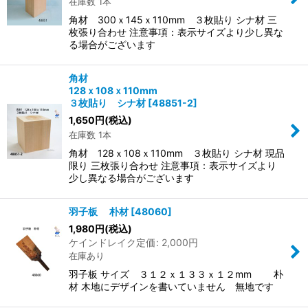
在庫数 1本
角材 300ｘ145ｘ110mm ３枚貼り シナ材 三
枚張り合わせ 注意事項：表示サイズより少し異な
る場合がございます
角材
128ｘ108ｘ110mm
３枚貼り シナ材
[
48851-2
]
1,650
円
(税込)
在庫数 1本
角材 128ｘ108ｘ110mm ３枚貼り シナ材 現品
限り 三枚張り合わせ 注意事項：表示サイズより
少し異なる場合がございます
羽子板 朴材
[
48060
]
1,980
円
(税込)
ケインドレイク定価
:
2,000
円
在庫あり
羽子板 サイズ ３１２ｘ１３３ｘ１２mm 朴
材 木地にデザインを書いていません 無地です