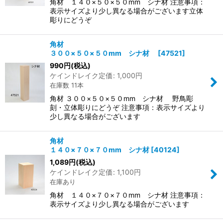
角材 １４０×５０×５０mm シナ材 注意事項：
表示サイズより少し異なる場合がございます立体
彫りにどうぞ
角材
３００×５０×５０mm シナ材
[
47521
]
990
円
(税込)
ケインドレイク定価
:
1,000
円
在庫数 11本
角材 ３００×５０×５０mm シナ材 野鳥彫
刻・立体彫りにどうぞ 注意事項：表示サイズより
少し異なる場合がございます
角材
１４０×７０×７０mm シナ材
[
40124
]
1,089
円
(税込)
ケインドレイク定価
:
1,100
円
在庫あり
角材 １４０×７０×７０mm シナ材 注意事項：
表示サイズより少し異なる場合がございます