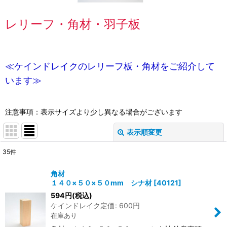
レリーフ・角材・羽子板
≪ケインドレイクのレリーフ板・角材をご紹介して
います≫
注意事項：表示サイズより少し異なる場合がございます
表示順変更
閉じる
35
件
表示数
:
角材
１４０×５０×５０mm シナ材
[
40121
]
並び順
:
594
円
(税込)
ケインドレイク定価
:
600
円
在庫あり
絞り込む