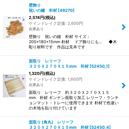
壁飾り
祝いの鐘 朴材
[
48270
]
2,574
円
(税込)
ケインドレイク定価
:
2,600
円
在庫あり
壁飾り 祝いの鐘 朴材 サイズ：
200×180×15mm 朴材 ドア飾りにも… ◆木
彫り材料です 作品は見本です
面取り レリーフ
３２０Ｘ２７０Ｘ１５mm 朴材
[
52450_1
]
1,320
円
(税込)
ケインドレイク定価
:
1,600
円
在庫あり
面取り レリーフ 約３２０Ｘ２７０Ｘ１５
mm 朴材 ギンナン面取り加工 レリーフ・ランチ
ョンマット・トレーに使用できます 朴材で色違い
の木地を貼り付けています
面取り (角丸) レリーフ
３２０Ｘ２７０Ｘ１５mm 朴材
[
52450_4
]