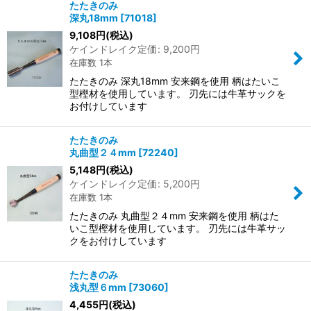
たたきのみ
深丸18mm
[
71018
]
9,108
円
(税込)
ケインドレイク定価
:
9,200
円
在庫数 1本
たたきのみ 深丸18mm 安来鋼を使用 柄はたいこ
型樫材を使用しています。 刃先には牛革サックを
お付けしています
たたきのみ
丸曲型２４mm
[
72240
]
5,148
円
(税込)
ケインドレイク定価
:
5,200
円
在庫数 1本
たたきのみ 丸曲型２４mm 安来鋼を使用 柄はた
いこ型樫材を使用しています。 刃先には牛革サッ
クをお付けしています
たたきのみ
浅丸型６mm
[
73060
]
4,455
円
(税込)