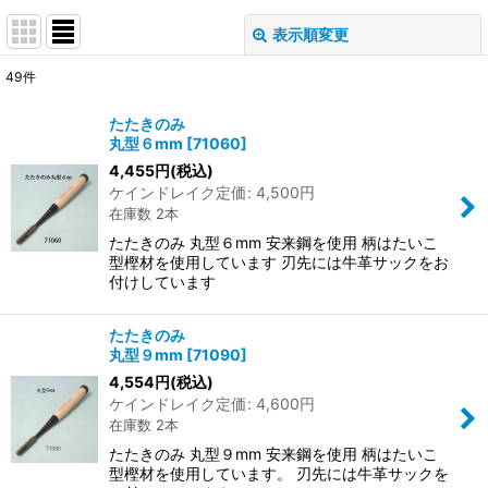
表示順変更
閉じる
49
件
サブカテゴリ
:
たたきのみ
丸型６mm
[
71060
]
4,455
円
(税込)
表示数
:
ケインドレイク定価
:
4,500
円
在庫数 2本
並び順
:
たたきのみ 丸型６mm 安来鋼を使用 柄はたいこ
型樫材を使用しています 刃先には牛革サックをお
付けしています
絞り込む
たたきのみ
丸型９mm
[
71090
]
4,554
円
(税込)
ケインドレイク定価
:
4,600
円
在庫数 2本
たたきのみ 丸型９mm 安来鋼を使用 柄はたいこ
型樫材を使用しています。 刃先には牛革サックを