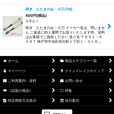
研ぎ たたきのみ・小刀
[
18
]
400
円
(税込)
在庫あり
研ぎ たたきのみ・小刀 メーカー名は、問いませ
ん ご返送に約１週間でお送りいたします尚、送料
はお客様でご負担ください 送り先 〒６５１－０
０９７ 神戸市中央区布引町１丁目１－３１ K.…
ホーム
商品カテゴリー一覧
マイページ
ケインドレイクのトップ
ご利用案内・送料
お問い合せ
《話題の商品》
特集
特定商取引法表示
休日案内