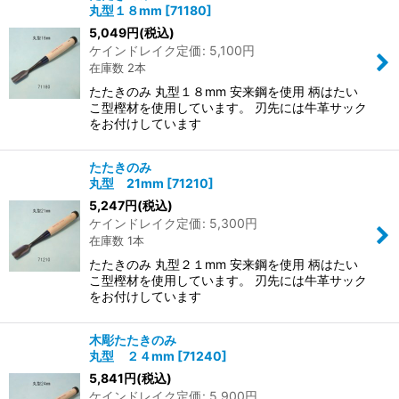
丸型１８mm
[
71180
]
5,049
円
(税込)
ケインドレイク定価
:
5,100
円
在庫数 2本
たたきのみ 丸型１８mm 安来鋼を使用 柄はたい
こ型樫材を使用しています。 刃先には牛革サック
をお付けしています
たたきのみ
丸型 21mm
[
71210
]
5,247
円
(税込)
ケインドレイク定価
:
5,300
円
在庫数 1本
たたきのみ 丸型２１mm 安来鋼を使用 柄はたい
こ型樫材を使用しています。 刃先には牛革サック
をお付けしています
木彫たたきのみ
丸型 ２４mm
[
71240
]
5,841
円
(税込)
ケインドレイク定価
:
5,900
円