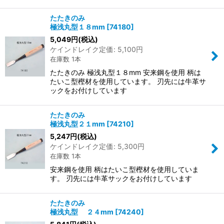
たたきのみ
極浅丸型１８mm
[
74180
]
5,049
円
(税込)
ケインドレイク定価
:
5,100
円
在庫数 1本
たたきのみ 極浅丸型１８mm 安来鋼を使用 柄は
たいこ型樫材を使用しています。 刃先には牛革サ
ックをお付けしています
たたきのみ
極浅丸型２１mm
[
74210
]
5,247
円
(税込)
ケインドレイク定価
:
5,300
円
在庫数 1本
安来鋼を使用 柄はたいこ型樫材を使用していま
す。 刃先には牛革サックをお付けしています
たたきのみ
極浅丸型 ２４mm
[
74240
]