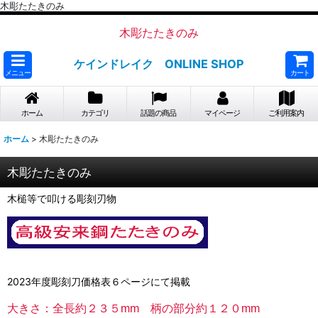
木彫たたきのみ
木彫たたきのみ
ケインドレイク ONLINE SHOP
メニュー
カート
ホーム
カテゴリ
話題の商品
マイページ
ご利用案内
ホーム
>
木彫たたきのみ
木彫たたきのみ
木槌等で叩ける彫刻刃物
2023年度彫刻刀価格表６ページにて掲載
大きさ：全長約２３５mm 柄の部分約１２０mm