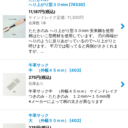
へり上がり型３０mm
[
74530
]
11,187
円
(税込)
ケインドレイク定価
:
11,300
円
在庫数 1本
たたきのみ へり上がり型３０mm 安来鋼を使用
柄はたいこ型樫材を使用しています。 刃の両端が
へりのように反りあがっているのでへり上がりと
呼びます。 平刀では彫ってると両側がささくれま
すが、…
牛革サック
中 （外幅４５ｍｍ）
[
403
]
275
円
(税込)
在庫あり
牛革サック中 （外幅４５ｍｍ） ケインドレイク
つきのみ・たたきのみ １２mm〜１５mm用
※メーカーによって柄の太さが異なります
牛革サック
大 （外幅５０ｍｍ）
[
402
]
275
円
(税込)