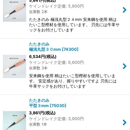
5,841
円
(税込)
ケインドレイク定価
:
5,900
円
在庫数 2本
たたきのみ 極浅丸型２４mm 安来鋼を使用 柄は
たいこ型樫材を使用しています。 刃先には牛革サ
ックをお付けしています
たたきのみ
極浅丸型３０mm
[
74300
]
6,534
円
(税込)
ケインドレイク定価
:
6,600
円
在庫数 3本
安来鋼を使用 柄はたいこ型樫材を使用していま
す。 安定感があり、握りやすいですよ 刃先には
牛革サックをお付けしています
たたきのみ
平型３mm
[
75030
]
3,861
円
(税込)
ケインドレイク定価
:
3,900
円
在庫数 1本