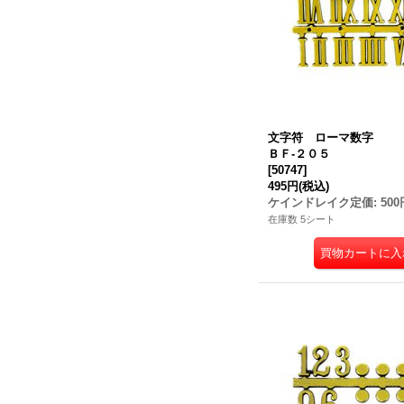
文字符 ローマ数字
ＢＦ-２０５
[
50747
]
495円
(税込)
ケインドレイク定価
:
500
在庫数 5シート