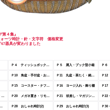
ログ第４集』
〜 クォーツ時計・針・文字符 価格変更
ルド67器具が変わりました
Ｐ４ ティッシュボックス・ロールペーパースタンド
Ｐ５ 屑入・ブック型小箱
Ｐ10 角盆・手付盆・おもてなし盆・四角盆
Ｐ11 丸盆・茶たく・銘々皿
Ｐ15 コースター・ナフキン立て
Ｐ16 ヨージ入れ・飾り棚
Ｐ19 はがき・写真額・帽子掛け・アニマルスタンド
Ｐ20 メガネ置き・リモコンスタンド・スマホスタンド
Ｐ21 状差し・マガジンラック
Ｐ22
7 おしゃれ時計(1) ・置き時計
Ｐ28 おしゃれ時計(2)
Ｐ29 おしゃれ時計(3)