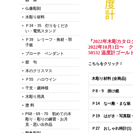
仏像彫刻
木彫り材料
Ｐ34・35 灯りをくださ
い・電気スタンド
Ｐ39 レリーフ・角材・羽
『2022年木彫カタ
子板
2022年10月1日
50532 温度計ゴー
ブローチ ペンダント
節 句
こちらをクリック！
木のクリスマス
木彫り材料 (全商品)
Ｐ55 ハロウイン
干支・歳神様
Ｐ8・9 掛け鏡
木彫り用具
Ｐ14 なべ敷・まな板
塗 料
P68・69・70 初めての木
彫り・彫りの練習・お月
見・思い出作品
Ｐ2