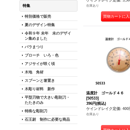
ケインドレイク定価
:
3,3
特集
在庫あり
特別価格で販売
夏のデザイン特集
令和９年 未年 未のデザイ
ン集めました
バラまつり
ブローチ いろ・色
アジサイが咲く頃
木地 角材
スプーンと箸置き
木彫り材料 新作
温度計 ゴールド４６
平型刃物で大きい彫刻刀・
[
50533
]
たたきのみ
396円
(税込)
ケインドレイク定価
:
400
特殊な彫刻刀
在庫あり
石王尉 制作に必要な商品