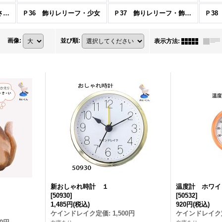
Ｐ34・35 灯りをください・電気スタンド・花台
Ｐ36 飾りレリーフ・少女
Ｐ37 飾りレリーフ・飾り額・花台
画像
:
並び順
:
表示方法
:
新おしゃれ時計 １
温度計 ホワイ
[
50930
]
[
50532
]
1,485円
(税込)
920円
(税込)
ケインドレイク定価
:
1,500円
ケインドレイク