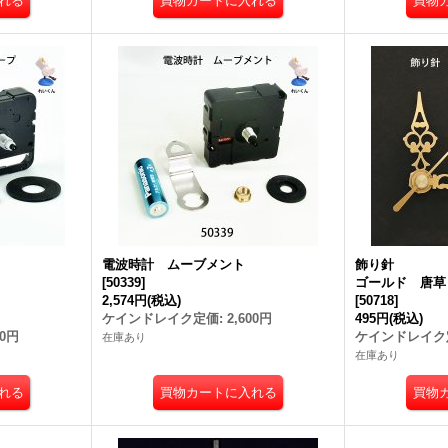
電波時計 ムーブメント
飾り針
[
50339
]
ゴールド 唐草
2,574円
(税込)
[
50718
]
ケインドレイク定価
:
2,600円
495円
(税込)
00円
ケインドレイク
在庫あり
在庫あり