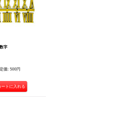
マ数字
定価
:
500円