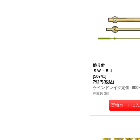
飾り針
ＳＷ－５１
[
50741
]
792円
(税込)
ケインドレイク定価
:
800
在庫数 3組