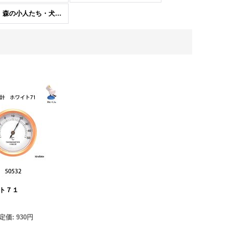
Ｐ38 森の小人たち・犬のコート掛け
ト７１
定価
:
930円