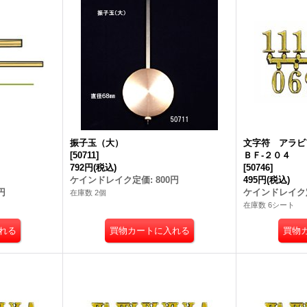
振子玉（大）
文字符 アラ
[
50711
]
ＢＦ-２０４
792円
(税込)
[
50746
]
ケインドレイク定価
:
800円
495円
(税込)
円
ケインドレイク
在庫数 2個
在庫数 6シート