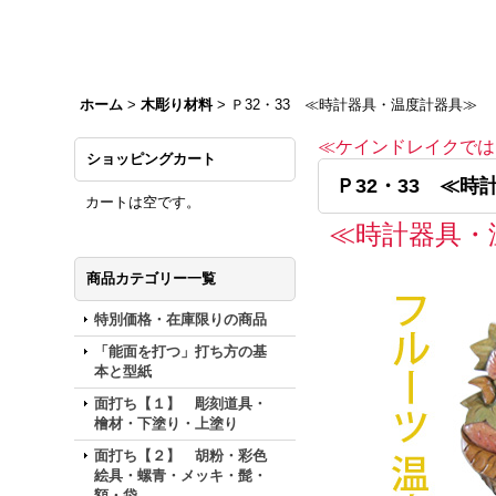
ホーム
>
木彫り材料
>
Ｐ32・33 ≪時計器具・温度計器具≫
≪ケインドレイクでは
ショッピングカート
Ｐ32・33 ≪
カートは空です。
≪時計器具・
商品カテゴリー一覧
特別価格・在庫限りの商品
「能面を打つ」打ち方の基
本と型紙
面打ち【１】 彫刻道具・
檜材・下塗り・上塗り
面打ち【２】 胡粉・彩色
絵具・螺青・メッキ・髭・
額・袋