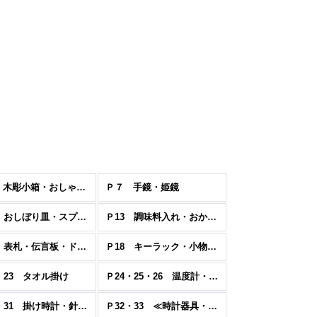
Ｐ６ 木彫小箱・おしゃれ小箱ハーブ
Ｐ７ 手鏡・姫鏡
Ｐ12 おしぼり皿・スプーンたて・スプーン置き
Ｐ13 調味料入れ・おかもち・箸置き・食器用ニス
Ｐ17 表札・伝言板・ドア飾り
Ｐ18 キーラック・小物掛け・木製フック・マスク掛け
・23 タオル掛け
Ｐ24・25・26 温度計・湿度計
Ｐ30・31 掛け時計・針時計
Ｐ32・33 ≪時計器具・温度計器具≫