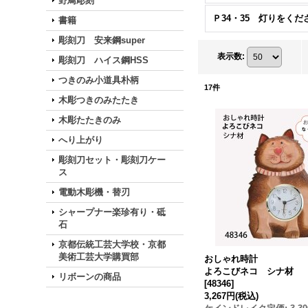
野鳥彫刻
書籍
彫刻刀 安来鋼super
表示数
:
彫刻刀 ハイス鋼HSS
つきのみ小道具朴柄
17
件
木彫つきのみたたき
木彫たたきのみ
へり上がり
彫刻刀セット・彫刻刀ケー
ス
電動木彫機・替刃
シャープナー楽珍有り・砥
石
京都伝統工芸大学校・京都
美術工芸大学購買部
おしゃれ時計
よろこびネコ シナ材
リボーンの商品
[
48346
]
3,267円
(税込)