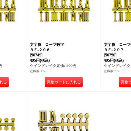
文字符 ローマ数字
文字符 ロー
ＢＦ-２０６
ＢＦ-２０７
[
50749
]
[
50750
]
495円
(税込)
495円
(税込)
円
ケインドレイク定価
:
500円
ケインドレイク
在庫数 1シート
在庫数 2シート