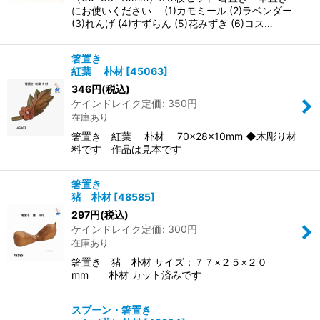
にお使いください (1)カモミール (2)ラベンダー
(3)れんげ (4)すずらん (5)花みずき (6)コス…
箸置き
紅葉 朴材
[
45063
]
346
円
(税込)
ケインドレイク定価
:
350
円
在庫あり
箸置き 紅葉 朴材 70×28×10mm ◆木彫り材
料です 作品は見本です
箸置き
猪 朴材
[
48585
]
297
円
(税込)
ケインドレイク定価
:
300
円
在庫あり
箸置き 猪 朴材 サイズ：７７×２５×２０
mm 朴材 カット済みです
スプーン・箸置き