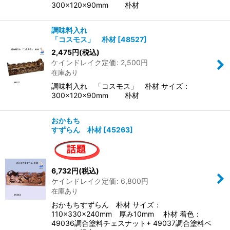
300×120×90mm 朴材
調味料入れ
「コスモス」 朴材
[
48527
]
2,475
円
(税込)
ケインドレイク定価
:
2,500
円
在庫あり
調味料入れ 「コスモス」 朴材 サイズ：
300×120×90mm 朴材
おかもち
すずらん 朴材
[
45263
]
6,732
円
(税込)
ケインドレイク定価
:
6,800
円
在庫あり
おかもちすずらん 朴材 サイズ：
110×330×240mm 厚み10mm 朴材 着色：
49036調合塗料チェスナット+ 49037調合塗料ベ