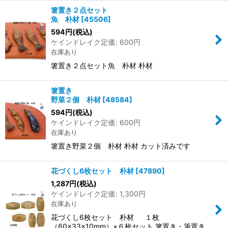
箸置き２点セット
魚 朴材
[
45506
]
594
円
(税込)
ケインドレイク定価
:
600
円
在庫あり
箸置き２点セット魚 朴材 朴材
箸置き
野菜２個 朴材
[
48584
]
594
円
(税込)
ケインドレイク定価
:
600
円
在庫あり
箸置き野菜２個 朴材 朴材 カット済みです
花づくし6枚セット 朴材
[
47890
]
1,287
円
(税込)
ケインドレイク定価
:
1,300
円
在庫あり
花づくし6枚セット 朴材 １枚
（60×33×10mm）×６枚セット 箸置き・筆置き