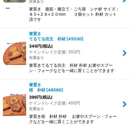
在庫あり
箸置き 腹筋・腕立て・ごろ寝 シナ材 サイズ：
８５×２８×２０mm ３個セット 朴材 カット
済です
箸置き
てるてる坊主 朴材
[
45530
]
346
円
(税込)
ケインドレイク定価
:
350
円
在庫あり
箸置きてるてる坊主 朴材 朴材 お箸やスプー
ン・フォークなどを一緒に置くことができます
箸置き
桜 朴材
[
48580
]
396
円
(税込)
ケインドレイク定価
:
400
円
在庫あり
箸置き桜 朴材 朴材 お箸やスプーン・フォー
クなどを一緒に置くことができます