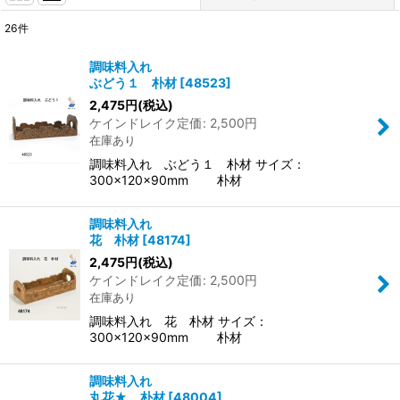
26
件
表示数
:
調味料入れ
ぶどう１ 朴材
[
48523
]
並び順
:
2,475
円
(税込)
ケインドレイク定価
:
2,500
円
在庫あり
絞り込む
調味料入れ ぶどう１ 朴材 サイズ：
300×120×90mm 朴材
調味料入れ
花 朴材
[
48174
]
2,475
円
(税込)
ケインドレイク定価
:
2,500
円
在庫あり
調味料入れ 花 朴材 サイズ：
300×120×90mm 朴材
調味料入れ
丸花★ 朴材
[
48004
]