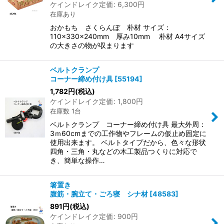
ケインドレイク定価
:
6,300
円
在庫あり
おかもち さくらんぼ 朴材 サイズ：
110×330×240mm 厚み10mm 朴材 A4サイズ
の大きさの物が収まります
ベルトクランプ
コーナー締め付け具
[
55194
]
1,782
円
(税込)
ケインドレイク定価
:
1,800
円
在庫数 1台
ベルトクランプ コーナー締め付け具 最大外周：
3ｍ60cmまでの工作物やフレームの仮止め固定に
使用出来ます。 ベルトタイプだから、色々な形状
四角・三角・丸などの木工製品つくりに対応で
き、簡単な操作…
箸置き
腹筋・腕立て・ごろ寝 シナ材
[
48583
]
891
円
(税込)
ケインドレイク定価
:
900
円