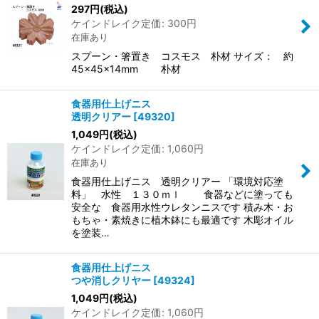
297
円
(税込)
ケインドレイク定価
:
300
円
在庫あり
スプーン・箸置き コスモス 朴材 サイズ： 約
45×45×14mm 朴材
食器用仕上げニス
透明クリアー
[
49320
]
1,049
円
(税込)
ケインドレイク定価
:
1,060
円
在庫あり
食器用仕上げニス 透明クリアー 「環境対応塗
料」 水性 １３０ｍｌ 食器などに塗っても
安全な 食器用水性ウレタンニスです 積み木・お
もちゃ・素焼きに植木鉢にも最適です 木彫オイル
を塗装…
食器用仕上げニス
つや消しクリヤー
[
49324
]
1,049
円
(税込)
ケインドレイク定価
:
1,060
円