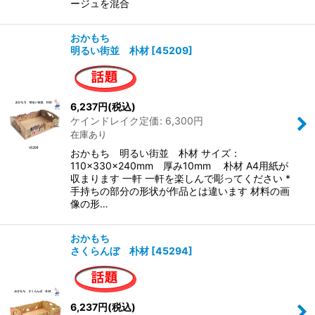
ージュを混合
おかもち
明るい街並 朴材
[
45209
]
6,237
円
(税込)
ケインドレイク定価
:
6,300
円
在庫あり
おかもち 明るい街並 朴材 サイズ：
110×330×240mm 厚み10mm 朴材 A4用紙が
収まります 一軒 一軒を楽しんで彫ってください *
手持ちの部分の形状が作品とは違います 材料の画
像の形…
おかもち
さくらんぼ 朴材
[
45294
]
6,237
円
(税込)