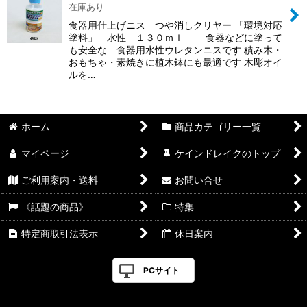
在庫あり
食器用仕上げニス つや消しクリヤー 「環境対応
塗料」 水性 １３０ｍｌ 食器などに塗って
も安全な 食器用水性ウレタンニスです 積み木・
おもちゃ・素焼きに植木鉢にも最適です 木彫オイ
ルを…
ホーム
商品カテゴリー一覧
マイページ
ケインドレイクのトップ
ご利用案内・送料
お問い合せ
《話題の商品》
特集
特定商取引法表示
休日案内
PCサイト