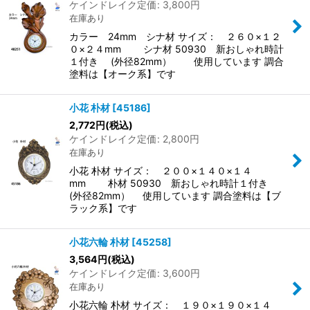
ケインドレイク定価
:
3,800
円
在庫あり
カラー 24mm シナ材 サイズ： ２６０×１２
０×２４mm シナ材 50930 新おしゃれ時計
１付き (外径82mm） 使用しています 調合
塗料は【オーク系】です
小花 朴材
[
45186
]
2,772
円
(税込)
ケインドレイク定価
:
2,800
円
在庫あり
小花 朴材 サイズ： ２００×１４０×１４
mm 朴材 50930 新おしゃれ時計１付き
(外径82mm） 使用しています 調合塗料は【ブ
ラック系】です
小花六輪 朴材
[
45258
]
3,564
円
(税込)
ケインドレイク定価
:
3,600
円
在庫あり
小花六輪 朴材 サイズ： １９０×１９０×１４