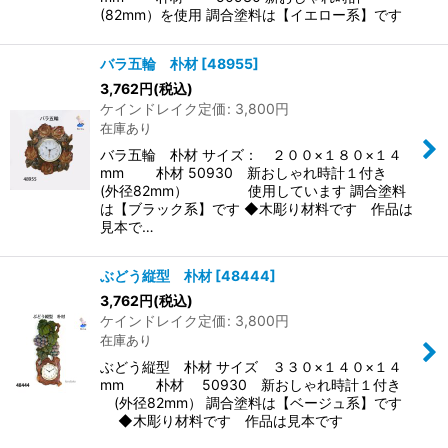
(82mm）を使用 調合塗料は【イエロー系】です
バラ五輪 朴材
[
48955
]
3,762
円
(税込)
ケインドレイク定価
:
3,800
円
在庫あり
バラ五輪 朴材 サイズ： ２００×１８０×１４
mm 朴材 50930 新おしゃれ時計１付き
(外径82mm） 使用しています 調合塗料
は【ブラック系】です ◆木彫り材料です 作品は
見本で…
ぶどう縦型 朴材
[
48444
]
3,762
円
(税込)
ケインドレイク定価
:
3,800
円
在庫あり
ぶどう縦型 朴材 サイズ ３３０×１４０×１４
mm 朴材 50930 新おしゃれ時計１付き
(外径82mm） 調合塗料は【ベージュ系】です
◆木彫り材料です 作品は見本です