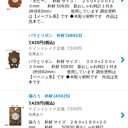
『ポピー』 朴材 サイズ： ２５０×２００×２
０mm 朴材 50930 新おしゃれ時計１付き
(外径82mm） 使用しています 調合塗料
は【メープル系】です ◆木彫り材料です 作品は
見本で…
バラとリボン 朴材
[
48453
]
7,425
円
(税込)
ケインドレイク定価
:
7,500
円
在庫あり
バラとリボン 朴材 サイズ： ３００×２００×
２０mm 朴材 50930 新おしゃれ時計１付き
(外径82mm） 使用しています 調合塗料は
【ベージュ系】です ◆木彫り材料です 作品は見
本です
福ろう 朴材
[
45525
]
7,425
円
(税込)
ケインドレイク定価
:
7,500
円
在庫あり
福ろう 朴材 サイズ ２８０×１８０×２０
mm 朴材 50930 新おしゃれ時計