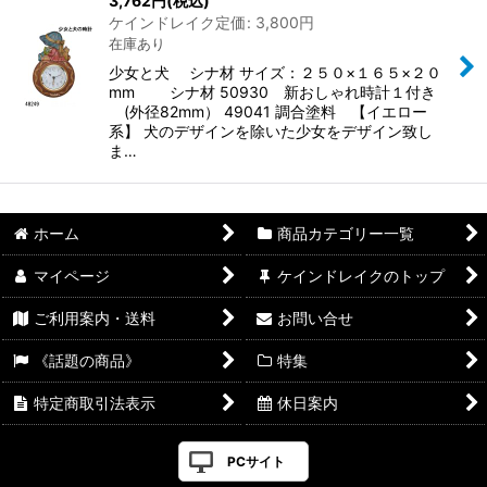
3,762
円
(税込)
ケインドレイク定価
:
3,800
円
在庫あり
少女と犬 シナ材 サイズ：２５０×１６５×２０
mm シナ材 50930 新おしゃれ時計１付き
(外径82mm） 49041 調合塗料 【イエロー
系】 犬のデザインを除いた少女をデザイン致し
ま…
ホーム
商品カテゴリー一覧
マイページ
ケインドレイクのトップ
ご利用案内・送料
お問い合せ
《話題の商品》
特集
特定商取引法表示
休日案内
PCサイト