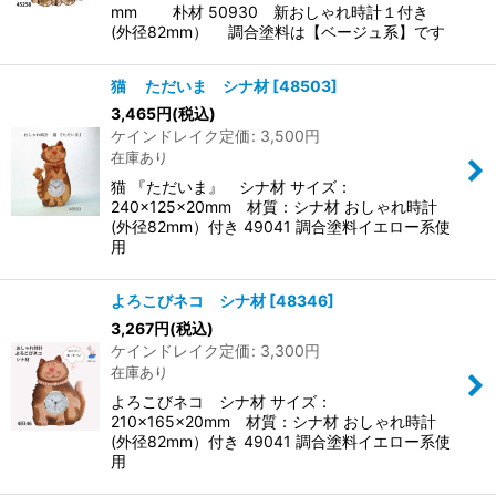
mm 朴材 50930 新おしゃれ時計１付き
(外径82mm） 調合塗料は【ベージュ系】です
猫 ただいま シナ材
[
48503
]
3,465
円
(税込)
ケインドレイク定価
:
3,500
円
在庫あり
猫 『ただいま』 シナ材 サイズ：
240×125×20mm 材質：シナ材 おしゃれ時計
(外径82mm）付き 49041 調合塗料イエロー系使
用
よろこびネコ シナ材
[
48346
]
3,267
円
(税込)
ケインドレイク定価
:
3,300
円
在庫あり
よろこびネコ シナ材 サイズ：
210×165×20mm 材質：シナ材 おしゃれ時計
(外径82mm）付き 49041 調合塗料イエロー系使
用