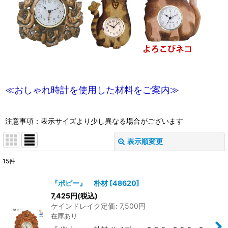
≪おしゃれ時計を使用した材料をご案内≫
注意事項：表示サイズより少し異なる場合がございます
表示順変更
閉じる
15
件
表示数
:
『ポピー』 朴材
[
48620
]
7,425
円
(税込)
並び順
:
ケインドレイク定価
:
7,500
円
在庫あり
絞り込む