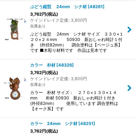
ぶどう縦型 24mm シナ材
[
48261
]
3,762
円
(税込)
ケインドレイク定価
:
3,800
円
在庫あり
ぶどう縦型 24mm シナ材 サイズ ３３０×１
２０×２４mm 50930 新おしゃれ時計１付
き (外径82mm） 調合塗料は【ベージュ系】
です ■木彫り材料です 作品は見本です
カラー 朴材
[
48326
]
3,762
円
(税込)
ケインドレイク定価
:
3,800
円
在庫あり
カラー 朴材 サイズ： ２７０×１３０×１４
mm 朴材 50930 新おしゃれ時計１付き
(外径82mm） 使用しています 調合塗料は
【オーク系】です
カラー 24mm シナ材
[
48251
]
3,762
円
(税込)