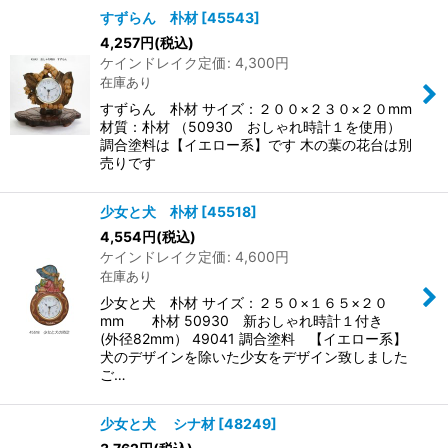
すずらん 朴材
[
45543
]
4,257
円
(税込)
ケインドレイク定価
:
4,300
円
在庫あり
すずらん 朴材 サイズ：２００×２３０×２０mm
材質：朴材 （50930 おしゃれ時計１を使用）
調合塗料は【イエロー系】です 木の葉の花台は別
売りです
少女と犬 朴材
[
45518
]
4,554
円
(税込)
ケインドレイク定価
:
4,600
円
在庫あり
少女と犬 朴材 サイズ：２５０×１６５×２０
mm 朴材 50930 新おしゃれ時計１付き
(外径82mm） 49041 調合塗料 【イエロー系】
犬のデザインを除いた少女をデザイン致しました
ご…
少女と犬 シナ材
[
48249
]