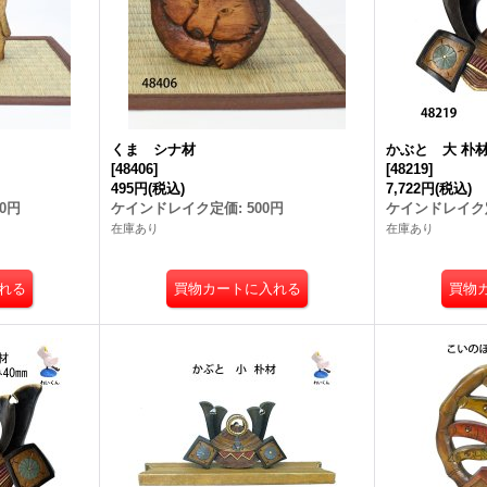
くま シナ材
かぶと 大 朴
[
48406
]
[
48219
]
495円
(税込)
7,722円
(税込)
00円
ケインドレイク定価
:
500円
ケインドレイク
在庫あり
在庫あり