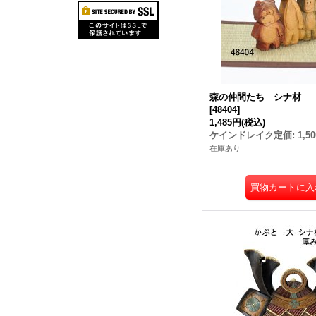
森の仲間たち シナ材
[
48404
]
1,485円
(税込)
ケインドレイク定価
:
1,5
在庫あり