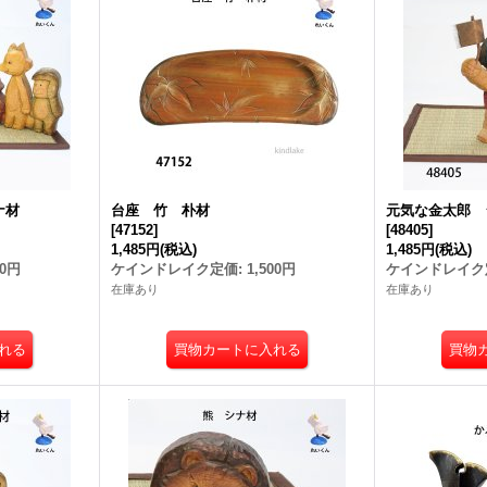
ナ材
台座 竹 朴材
元気な金太郎 
[
47152
]
[
48405
]
1,485円
(税込)
1,485円
(税込)
00円
ケインドレイク定価
:
1,500円
ケインドレイク
在庫あり
在庫あり