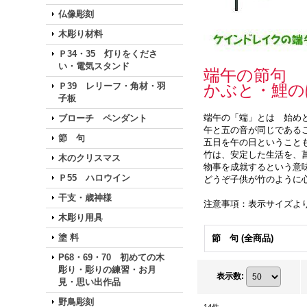
仏像彫刻
木彫り材料
Ｐ34・35 灯りをくださ
い・電気スタンド
端午の節句
Ｐ39 レリーフ・角材・羽
かぶと・鯉の
子板
端午の「端」とは 始め
ブローチ ペンダント
午と五の音が同じである
節 句
五日を午の日ということ
竹は、安定した生活を、
木のクリスマス
物事を成就するという意
Ｐ55 ハロウイン
どうぞ子供が竹のように
干支・歳神様
注意事項：表示サイズよ
木彫り用具
塗 料
節 句 (全商品)
P68・69・70 初めての木
彫り・彫りの練習・お月
表示数
:
見・思い出作品
野鳥彫刻