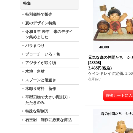
特集
特別価格で販売
夏のデザイン特集
令和９年 未年 未のデザイ
ン集めました
バラまつり
ブローチ いろ・色
元気な森の仲間たち シ
アジサイが咲く頃
[
48308
]
3,465円
(税込)
木地 角材
ケインドレイク定価
:
3,5
在庫あり
スプーンと箸置き
木彫り材料 新作
平型刃物で大きい彫刻刀・
たたきのみ
特殊な彫刻刀
石王尉 制作に必要な商品