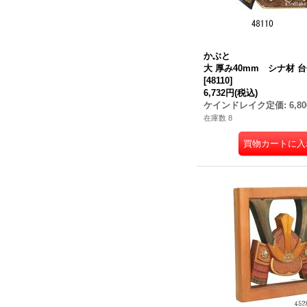
かぶと
大 厚み40mm シナ材 
[
48110
]
6,732円
(税込)
ケインドレイク定価
:
6,8
在庫数 8