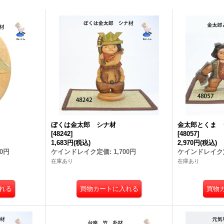
ぼくは金太郎 シナ材
金太郎とくま 
[
48242
]
[
48057
]
1,683円
(税込)
2,970円
(税込)
00円
ケインドレイク定価
:
1,700円
ケインドレイク
在庫あり
在庫あり