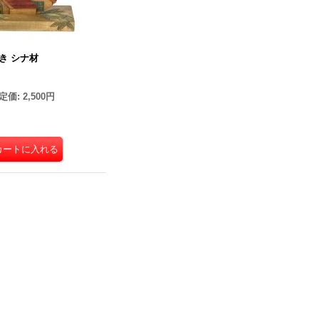
き シナ材
定価
:
2,500円