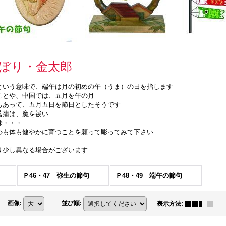
ぼり・金太郎
という意味で、端午は月の初めの午（うま）の日を指します
ことや、中国では、五月を午の月
もあって、五月五日を節日としたそうです
菖蒲は、魔を祓い
味・・・
心も体も健やかに育つことを願って彫ってみて下さい
り少し異なる場合がございます
Ｐ46・47 弥生の節句
Ｐ48・49 端午の節句
画像
:
並び順
:
表示方法
: