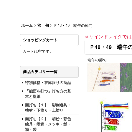
ホーム
>
節 句
>
Ｐ48・49 端午の節句
≪ケインドレイクでは
ショッピングカート
Ｐ48・49 端午
カートは空です。
端午の節句
商品カテゴリー一覧
特別価格・在庫限りの商品
「能面を打つ」打ち方の基
本と型紙
面打ち【１】 彫刻道具・
檜材・下塗り・上塗り
面打ち【２】 胡粉・彩色
絵具・螺青・メッキ・髭・
額・袋