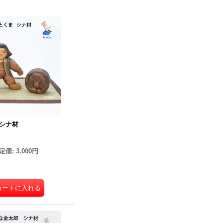
シナ材
定価
:
3,000円