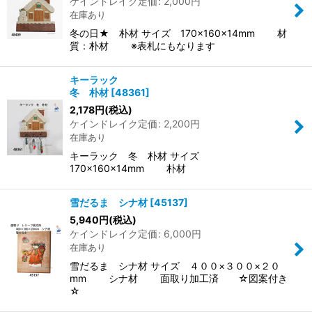
ケインドレイク定価
:
2,000
円
在庫あり
絞り込む
冬の日★ 朴材 サイズ 170×160×14mm 材
質：朴材 ※表札にもなります
キーラック
冬 朴材
[
48361
]
2,178
円
(税込)
ケインドレイク定価
:
2,200
円
在庫あり
キーラック 冬 朴材 サイズ
170×160×14mm 朴材
雪だるま シナ材
[
45137
]
5,940
円
(税込)
ケインドレイク定価
:
6,000
円
在庫あり
雪だるま シナ材 サイズ ４００×３００×２０
mm シナ材 面取り加工済 ☆図案付き
☆