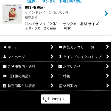
〈立体〉 サンタ８ 朴材
[
48428
]
693
円
(税込)
ケインドレイク定価
:
700
円
在庫あり
並べてサンタ〈立体〉 サンタ８ 朴材 サイズ
８０×６０×２０mm 朴材
ホーム
商品カテゴリー一覧
マイページ
ケインドレイクのトップ
ご利用案内・送料
お問い合せ
《話題の商品》
特集
特定商取引法表示
休日案内
PCサイト