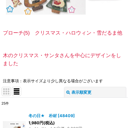
ブローチ(5) クリスマス・ハロウィン・雪だるま他
木のクリスマス・サンタさんを中心にデザインをし
ました
注意事項：表示サイズより少し異なる場合がございます
表示順変更
閉じる
25
件
表示数
:
冬の日★ 朴材
[
48409
]
1,980
円
(税込)
並び順
: