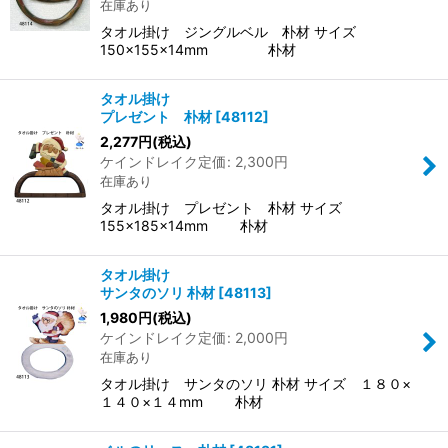
在庫あり
タオル掛け ジングルベル 朴材 サイズ
150×155×14mm 朴材
タオル掛け
プレゼント 朴材
[
48112
]
2,277
円
(税込)
ケインドレイク定価
:
2,300
円
在庫あり
タオル掛け プレゼント 朴材 サイズ
155×185×14mm 朴材
タオル掛け
サンタのソリ 朴材
[
48113
]
1,980
円
(税込)
ケインドレイク定価
:
2,000
円
在庫あり
タオル掛け サンタのソリ 朴材 サイズ １８０×
１４０×１４mm 朴材