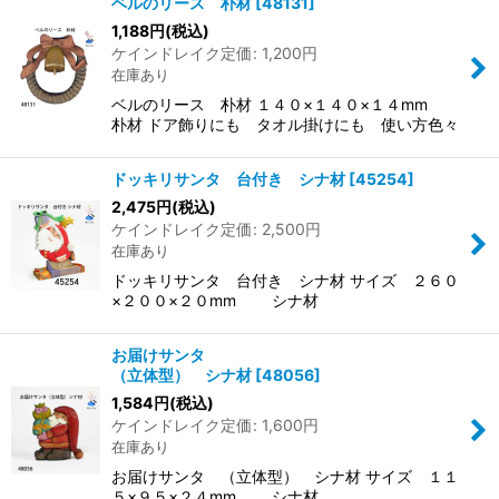
ベルのリース 朴材
[
48131
]
1,188
円
(税込)
ケインドレイク定価
:
1,200
円
在庫あり
ベルのリース 朴材 １４０×１４０×１４mm
朴材 ドア飾りにも タオル掛けにも 使い方色々
ドッキリサンタ 台付き シナ材
[
45254
]
2,475
円
(税込)
ケインドレイク定価
:
2,500
円
在庫あり
ドッキリサンタ 台付き シナ材 サイズ ２６０
×２００×２０mm シナ材
お届けサンタ
（立体型） シナ材
[
48056
]
1,584
円
(税込)
ケインドレイク定価
:
1,600
円
在庫あり
お届けサンタ （立体型） シナ材 サイズ １１
５×９５×２４mm シナ材