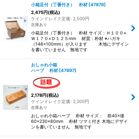
小箱足付（丁番付き） 朴材
[
47876
]
2,475
円
(税込)
ケインドレイク定価
:
2,500
円
在庫あり
小箱足付（丁番付き） 朴材 サイズ：Ｈ１００×
Ｗ１７０×Ｄ１２５mm 材質：朴材 ※ハガキ
（148×100mm）が入ります 木地にデザイン
を書いていません 無地です
おしゃれ小箱
ハーブ 朴材
[
47897
]
2,178
円
(税込)
ケインドレイク定価
:
2,200
円
在庫あり
おしゃれ小箱ハーブ 朴材 サイズ： 前40×後
60×230×80mm 朴材 ツマミ付き 木地にデザイ
ンを書いていません 無地です