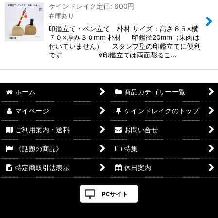
ケインドレイク定価
:
600
円
在庫あり
印鑑立て・ペン立て 朴材 サイズ：高さ６５×横
７０×厚み３０mm 朴材 印鑑径20mm（朱肉は
付いていません） スタンプ型の印鑑立てに便利
です ※印鑑立ては両面彫るこ…
ホーム
商品カテゴリー一覧
マイページ
ケインドレイクのトップ
ご利用案内・送料
お問い合せ
《話題の商品》
特集
特定商取引法表示
休日案内
PCサイト