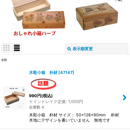
表示順変更
閉じる
6
件
表示数
:
木彫小箱 朴材
[
47147
]
並び順
:
990
円
(税込)
絞り込む
ケインドレイク定価
:
1,000
円
在庫数 4
木彫小箱 朴材 サイズ： 50×128×90mm 朴材
木地にデザインを書いていません 無地です