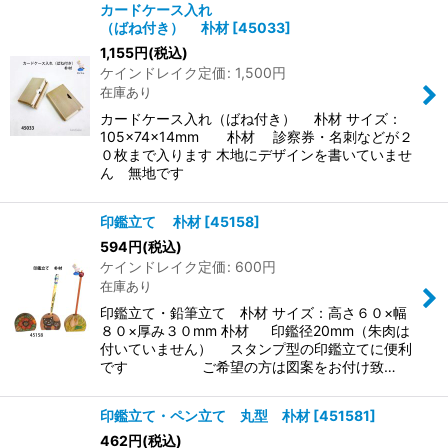
カードケース入れ
（ばね付き） 朴材
[
45033
]
1,155
円
(税込)
ケインドレイク定価
:
1,500
円
在庫あり
カードケース入れ（ばね付き） 朴材 サイズ：
105×74×14mm 朴材 診察券・名刺などが２
０枚まで入ります 木地にデザインを書いていませ
ん 無地です
印鑑立て 朴材
[
45158
]
594
円
(税込)
ケインドレイク定価
:
600
円
在庫あり
印鑑立て・鉛筆立て 朴材 サイズ：高さ６０×幅
８０×厚み３０mm 朴材 印鑑径20mm（朱肉は
付いていません） スタンプ型の印鑑立てに便利
です ご希望の方は図案をお付け致…
印鑑立て・ペン立て 丸型 朴材
[
451581
]
462
円
(税込)