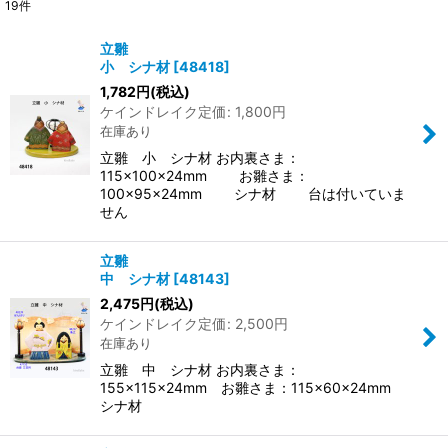
19
件
表示数
:
立雛
小 シナ材
[
48418
]
並び順
:
1,782
円
(税込)
ケインドレイク定価
:
1,800
円
在庫あり
絞り込む
立雛 小 シナ材 お内裏さま：
115×100×24mm お雛さま：
100×95×24mm シナ材 台は付いていま
せん
立雛
中 シナ材
[
48143
]
2,475
円
(税込)
ケインドレイク定価
:
2,500
円
在庫あり
立雛 中 シナ材 お内裏さま：
155×115×24mm お雛さま：115×60×24mm
シナ材