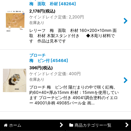
梅 面取 朴材
[
48264
]
2,178
円
(税込)
ケインドレイク定価
:
2,200
円
在庫あり
レリーフ 梅 面取 朴材 160×200×10mm 面
取 朴材 木製スタンド付き ◆木彫り材料で
す 作品は見本です
ブローチ
梅 ピン付
[
45464
]
396
円
(税込)
ケインドレイク定価
:
400
円
在庫あり
ブローチ 梅 ピン付 陽だまりの中で咲く紅梅。
約60×40×厚み15mm 朴材：15mmを使用してい
ます ブローチピン付き 49041調合塗料のイエロ
ー 49001弁柄 49085パール金 画…
ホーム
商品カテゴリー一覧