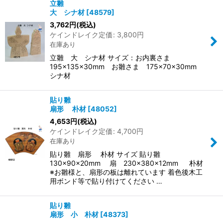
立雛
大 シナ材
[
48579
]
3,762
円
(税込)
ケインドレイク定価
:
3,800
円
在庫あり
立雛 大 シナ材 サイズ：お内裏さま
195×135×30mm お雛さま 175×70×30mm
シナ材
貼り雛
扇形 朴材
[
48052
]
4,653
円
(税込)
ケインドレイク定価
:
4,700
円
在庫あり
貼り雛 扇形 朴材 サイズ 貼り雛
130×90×20mm 扇 230×380×12mm 朴材
※お雛様と、扇形の板は離れています 着色後木工
用ボンド等で貼り付けてください …
貼り雛
扇形 小 朴材
[
48373
]