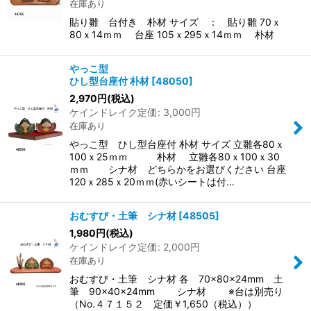
在庫あり
貼り雛 台付き 朴材 サイズ ： 貼り雛 70ｘ
80ｘ14ｍｍ 台座 105ｘ295ｘ14ｍｍ 朴材
やっこ型
ひし型台座付 朴材
[
48050
]
2,970
円
(税込)
ケインドレイク定価
:
3,000
円
在庫あり
やっこ型 ひし型台座付 朴材 サイズ 立雛各80ｘ
100ｘ25ｍｍ 朴材 立雛各80ｘ100ｘ30
ｍｍ シナ材 どちらかをお選びください 台座
120ｘ285ｘ20ｍｍ(赤いシートは付…
おむすび・土筆 シナ材
[
48505
]
1,980
円
(税込)
ケインドレイク定価
:
2,000
円
在庫あり
おむすび・土筆 シナ材 各 70×80×24mm 土
筆 90×40×24mm シナ材 ※台は別売り
（No.４７１５２ 定価￥1,650（税込））