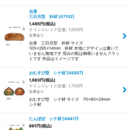
台座
三日月型 朴材
[
47152
]
1,485
円
(税込)
ケインドレイク定価
:
1,500
円
在庫あり
台座 三日月型 朴材 サイズ
105×295×14mm 朴材 木地にデザインは書いて
いません無地です 窪みの彫は御座いませんフラッ
トです 作品はイメージです
おむすび型 シナ材
[
48307
]
1,683
円
(税込)
ケインドレイク定価
:
1,700
円
在庫あり
おむすび型 シナ材 サイズ 70×80×24mm
シナ材
たんぽぽ シナ材
[
48417
]
891
円
(税込)