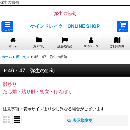
弥生の節句
弥生の節句
ケインドレイク ONLINE SHOP
メニュー
カート
ホーム
カテゴリ
話題の商品
マイページ
ご利用案内
ホーム
>
節 句
>
Ｐ46・47 弥生の節句
Ｐ46・47 弥生の節句
雛祭り
たち雛・貼り雛・衝立・ぼんぼり
注意事項：表示サイズより少し異なる場合がございます
表示順変更
閉じる