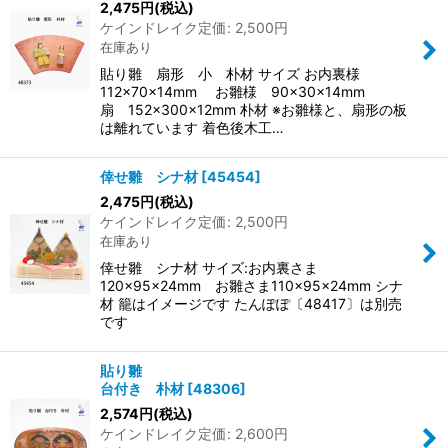
2,475
円
(税込)
ケインドレイク定価
:
2,500
円
在庫あり
貼り雛 扇形 小 朴材 サイズ お内裏様
112×70×14mm お雛様 90×30×14mm
扇 152×300×12mm 朴材 ※お雛様と、扇形の板
は離れています 着色後木工…
倖せ雛 シナ材
[
45454
]
2,475
円
(税込)
ケインドレイク定価
:
2,500
円
在庫あり
倖せ雛 シナ材 サイズ:お内裏さま
120×95×24mm お雛さま110×95×24mm シナ
材 籠はイメージです たんぽぽ〔48417〕は別売
です
貼り雛
台付き 朴材
[
48306
]
2,574
円
(税込)
ケインドレイク定価
:
2,600
円