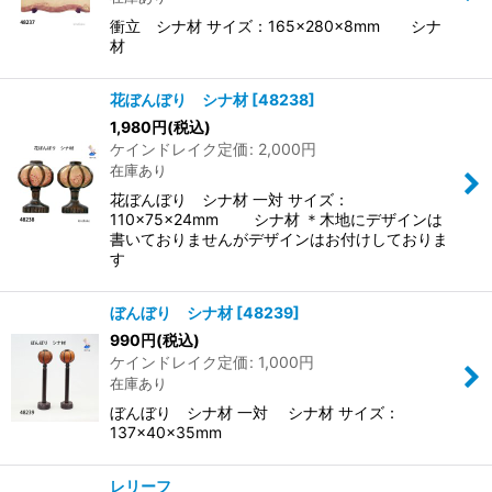
衝立 シナ材 サイズ：165×280×8mm シナ
材
花ぼんぼり シナ材
[
48238
]
1,980
円
(税込)
ケインドレイク定価
:
2,000
円
在庫あり
花ぼんぼり シナ材 一対 サイズ：
110×75×24mm シナ材 ＊木地にデザインは
書いておりませんがデザインはお付けしておりま
す
ぼんぼり シナ材
[
48239
]
990
円
(税込)
ケインドレイク定価
:
1,000
円
在庫あり
ぼんぼり シナ材 一対 シナ材 サイズ：
137×40×35mm
レリーフ