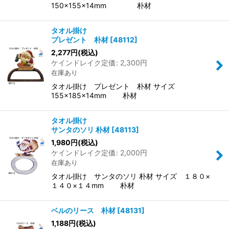
150×155×14mm 朴材
タオル掛け
プレゼント 朴材
[
48112
]
2,277
円
(税込)
ケインドレイク定価
:
2,300
円
在庫あり
タオル掛け プレゼント 朴材 サイズ
155×185×14mm 朴材
タオル掛け
サンタのソリ 朴材
[
48113
]
1,980
円
(税込)
ケインドレイク定価
:
2,000
円
在庫あり
タオル掛け サンタのソリ 朴材 サイズ １８０×
１４０×１４mm 朴材
ベルのリース 朴材
[
48131
]
1,188
円
(税込)