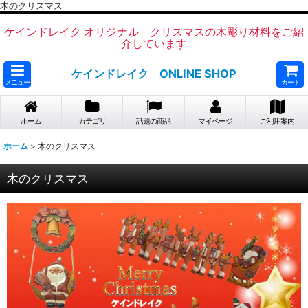
木のクリスマス
ケインドレイク オリジナル クリスマスの木彫り材料をご紹
介しています
ケインドレイク ONLINE SHOP
メニュー
カート
ホーム
カテゴリ
話題の商品
マイページ
ご利用案内
ホーム
>
木のクリスマス
木のクリスマス