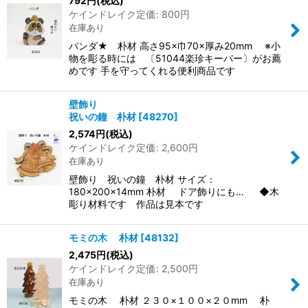
792
円
(税込)
ケインドレイク定価
:
800
円
在庫あり
パンダ★ 朴材 高さ95×巾70×厚み20mm ※小
物を彫る時には 〔51044楽珍キーパー〕がお薦
めです 手を守ってくれる便利商品です
壁飾り
祝いの鐘 朴材
[
48270
]
2,574
円
(税込)
ケインドレイク定価
:
2,600
円
在庫あり
壁飾り 祝いの鐘 朴材 サイズ：
180×200×14mm 朴材 ドア飾りにも… ◆木
彫り材料です 作品は見本です
モミの木 朴材
[
48132
]
2,475
円
(税込)
ケインドレイク定価
:
2,500
円
在庫あり
モミの木 朴材 ２３０×１００×２０mm 朴