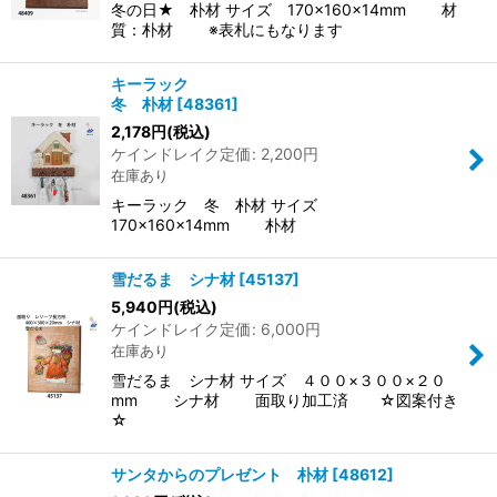
冬の日★ 朴材 サイズ 170×160×14mm 材
質：朴材 ※表札にもなります
キーラック
冬 朴材
[
48361
]
2,178
円
(税込)
ケインドレイク定価
:
2,200
円
在庫あり
キーラック 冬 朴材 サイズ
170×160×14mm 朴材
雪だるま シナ材
[
45137
]
5,940
円
(税込)
ケインドレイク定価
:
6,000
円
在庫あり
雪だるま シナ材 サイズ ４００×３００×２０
mm シナ材 面取り加工済 ☆図案付き
☆
サンタからのプレゼント 朴材
[
48612
]