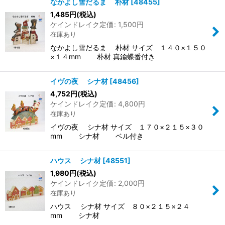
なかよし雪だるま 朴材
[
48455
]
1,485
円
(税込)
ケインドレイク定価
:
1,500
円
在庫あり
なかよし雪だるま 朴材 サイズ １４０×１５０
×１４mm 朴材 真鍮蝶番付き
イヴの夜 シナ材
[
48456
]
4,752
円
(税込)
ケインドレイク定価
:
4,800
円
在庫あり
イヴの夜 シナ材 サイズ １７０×２１５×３０
mm シナ材 ベル付き
ハウス シナ材
[
48551
]
1,980
円
(税込)
ケインドレイク定価
:
2,000
円
在庫あり
ハウス シナ材 サイズ ８０×２１５×２４
mm シナ材