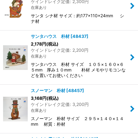
ケインドレイク定価
:
2,300
円
在庫あり
サンタ シナ材 サイズ：約177×110×24mm シ
ナ材
サンタハウス 朴材
[
48437
]
2,178
円
(税込)
ケインドレイク定価
:
2,200
円
在庫あり
サンタハウス 朴材 サイズ １０５×１６０×６
５mm 厚み１０mm 朴材 メモやリモコンな
どを置いてお使いください
スノーマン 朴材
[
48457
]
3,168
円
(税込)
ケインドレイク定価
:
3,200
円
在庫あり
スノーマン 朴材 サイズ ２９５×１４０×１４
mm 材質：朴材