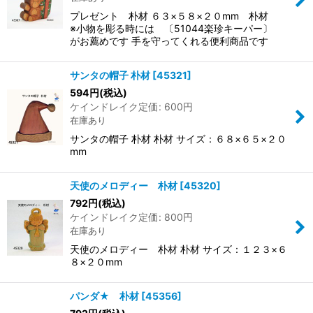
プレゼント 朴材 ６３×５８×２０mm 朴材
※小物を彫る時には 〔51044楽珍キーパー〕
がお薦めです 手を守ってくれる便利商品です
サンタの帽子 朴材
[
45321
]
594
円
(税込)
ケインドレイク定価
:
600
円
在庫あり
サンタの帽子 朴材 朴材 サイズ：６８×６５×２０
mm
天使のメロディー 朴材
[
45320
]
792
円
(税込)
ケインドレイク定価
:
800
円
在庫あり
天使のメロディー 朴材 朴材 サイズ：１２３×６
８×２０mm
パンダ★ 朴材
[
45356
]