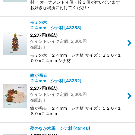
材 オーナメント４個・鈴３個が付いています
お好きな場所に付けてください
モミの木
２４mm シナ材
[
48288
]
2,277
円
(税込)
ケインドレイク定価
:
2,300
円
在庫あり
モミの木 ２４mm シナ材 サイズ：２３０×１
００×２４mm シナ材
鐘が鳴る
２４mm シナ材
[
48282
]
2,277
円
(税込)
ケインドレイク定価
:
2,300
円
在庫あり
鐘が鳴る ２４mm シナ材 サイズ：１２０×１
８０×２４mm
夢のなか木馬 シナ材
[
48146
]