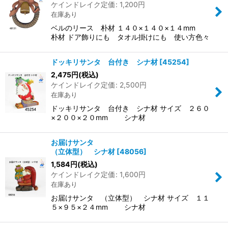
ケインドレイク定価
:
1,200
円
在庫あり
ベルのリース 朴材 １４０×１４０×１４mm
朴材 ドア飾りにも タオル掛けにも 使い方色々
ドッキリサンタ 台付き シナ材
[
45254
]
2,475
円
(税込)
ケインドレイク定価
:
2,500
円
在庫あり
ドッキリサンタ 台付き シナ材 サイズ ２６０
×２００×２０mm シナ材
お届けサンタ
（立体型） シナ材
[
48056
]
1,584
円
(税込)
ケインドレイク定価
:
1,600
円
在庫あり
お届けサンタ （立体型） シナ材 サイズ １１
５×９５×２４mm シナ材