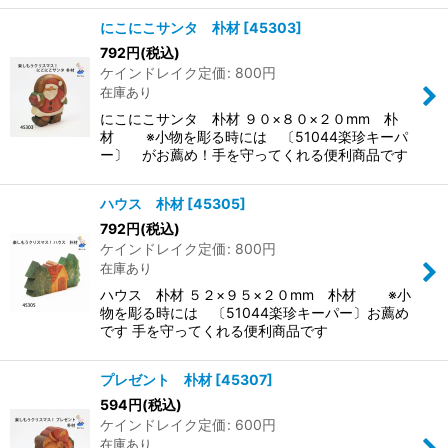
にこにこサンタ 朴材
[
45303
]
792
円
(税込)
ケインドレイク定価
:
800
円
在庫あり
にこにこサンタ 朴材 ９０×８０×２０mm 朴
材 ※小物を彫る時には 〔51044楽珍キーパ
ー〕 がお薦め！手を守ってくれる便利商品です
ハウス 朴材
[
45305
]
792
円
(税込)
ケインドレイク定価
:
800
円
在庫あり
ハウス 朴材 ５２×９５×２０mm 朴材 ※小
物を彫る時には 〔51044楽珍キーパー〕お薦め
です 手を守ってくれる便利商品です
プレゼント 朴材
[
45307
]
594
円
(税込)
ケインドレイク定価
:
600
円
在庫あり