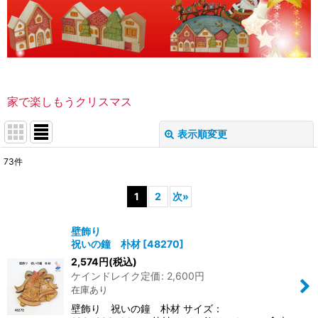
家で楽しもうクリスマス
表示順変更
閉じる
73
件
サブカテゴリ
:
1
2
次
»
表示数
:
壁飾り
祝いの鐘 朴材
[
48270
]
並び順
:
2,574
円
(税込)
ケインドレイク定価
:
2,600
円
在庫あり
絞り込む
壁飾り 祝いの鐘 朴材 サイズ：