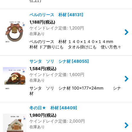
仕上げ
ベルのリース 朴材
[
48131
]
1,188
円
(税込)
ケインドレイク定価
:
1,200
円
在庫あり
ベルのリース 朴材 １４０×１４０×１４mm
朴材 ドア飾りにも タオル掛けにも 使い方色々
サンタ ソリ シナ材
[
48055
]
1,584
円
(税込)
ケインドレイク定価
:
1,600
円
在庫あり
サンタ ソリ シナ材 100×177×24mm シナ
材
冬の日★ 朴材
[
48409
]
1,980
円
(税込)
ケインドレイク定価
:
2,000
円
在庫あり