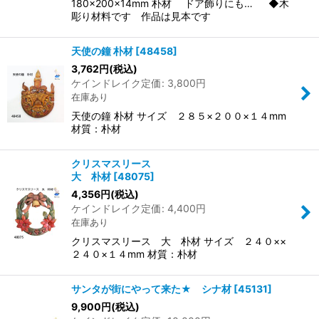
180×200×14mm 朴材 ドア飾りにも… ◆木
彫り材料です 作品は見本です
天使の鐘 朴材
[
48458
]
3,762
円
(税込)
ケインドレイク定価
:
3,800
円
在庫あり
天使の鐘 朴材 サイズ ２８５×２００×１４mm
材質：朴材
クリスマスリース
大 朴材
[
48075
]
4,356
円
(税込)
ケインドレイク定価
:
4,400
円
在庫あり
クリスマスリース 大 朴材 サイズ ２４０××
２４０×１４mm 材質：朴材
サンタが街にやって来た★ シナ材
[
45131
]
9,900
円
(税込)