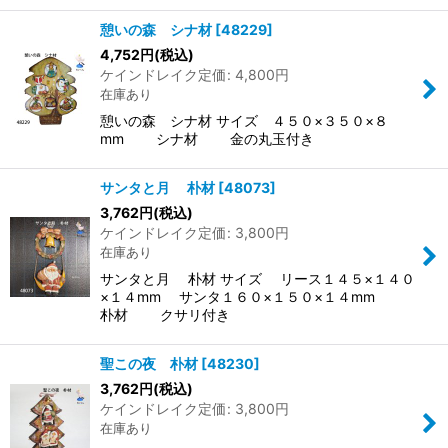
憩いの森 シナ材
[
48229
]
4,752
円
(税込)
ケインドレイク定価
:
4,800
円
在庫あり
憩いの森 シナ材 サイズ ４５０×３５０×８
mm シナ材 金の丸玉付き
サンタと月 朴材
[
48073
]
3,762
円
(税込)
ケインドレイク定価
:
3,800
円
在庫あり
サンタと月 朴材 サイズ リース１４５×１４０
×１４mm サンタ１６０×１５０×１４mm
朴材 クサリ付き
聖この夜 朴材
[
48230
]
3,762
円
(税込)
ケインドレイク定価
:
3,800
円
在庫あり