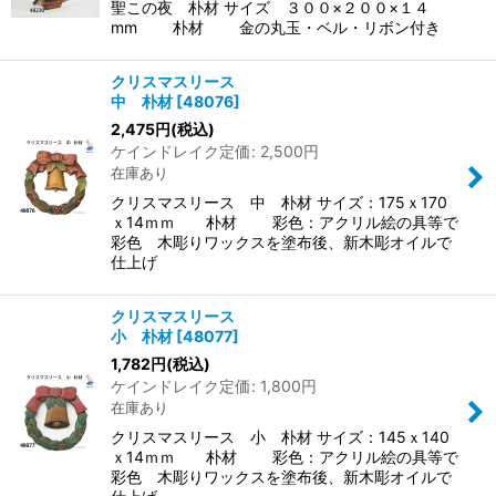
聖この夜 朴材 サイズ ３００×２００×１４
mm 朴材 金の丸玉・ベル・リボン付き
クリスマスリース
中 朴材
[
48076
]
2,475
円
(税込)
ケインドレイク定価
:
2,500
円
在庫あり
クリスマスリース 中 朴材 サイズ：175ｘ170
ｘ14ｍｍ 朴材 彩色：アクリル絵の具等で
彩色 木彫りワックスを塗布後、新木彫オイルで
仕上げ
クリスマスリース
小 朴材
[
48077
]
1,782
円
(税込)
ケインドレイク定価
:
1,800
円
在庫あり
クリスマスリース 小 朴材 サイズ：145ｘ140
ｘ14ｍｍ 朴材 彩色：アクリル絵の具等で
彩色 木彫りワックスを塗布後、新木彫オイルで