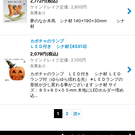
2,772
円
(税込)
ケインドレイク定価
:
2,800
円
在庫あり
夢のなか木馬 シナ材 140×190×30mm シナ
材
カボチャのランプ
ＬＥＤ付き シナ材
[
45313
]
2,079
円
(税込)
ケインドレイク定価
:
2,100
円
在庫あり
カボチャのランプ ＬＥＤ付き シナ材 ＬＥＤ
ランプ付（ゆらゆら揺れる光） ※ＬＥＤランプの
形状が少し変わる事がございます シナ材 サイ
ズ：８５×８０×５５mm 木地にLEDホルダー埋め
込…
1
2
次
»