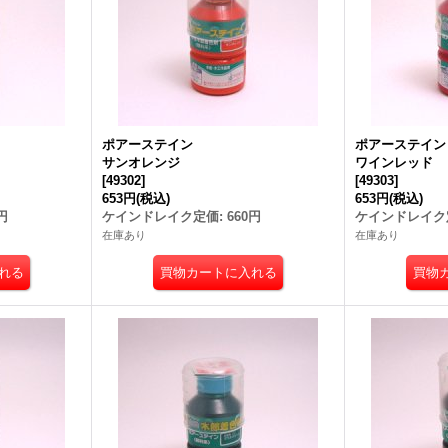
ポアーステイン
ポアーステイ
サンオレンジ
ワインレッド
[
49302
]
[
49303
]
653円
(税込)
653円
(税込)
円
ケインドレイク定価
:
660円
ケインドレイク
在庫あり
在庫あり