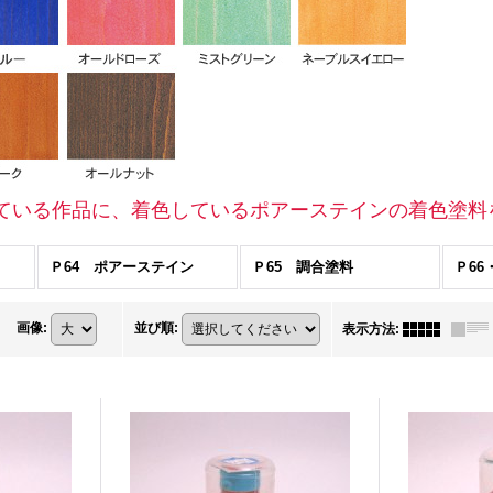
ている作品に、着色しているポアーステインの着色塗料
Ｐ64 ポアーステイン
Ｐ65 調合塗料
画像
:
並び順
:
表示方法
: