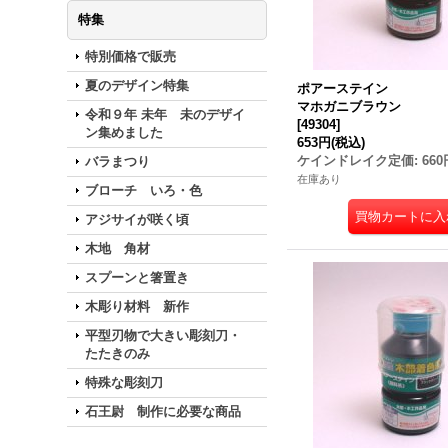
特集
特別価格で販売
夏のデザイン特集
ポアーステイン
マホガニブラウン
令和９年 未年 未のデザイ
[
49304
]
ン集めました
653円
(税込)
ケインドレイク定価
:
660
バラまつり
在庫あり
ブローチ いろ・色
アジサイが咲く頃
木地 角材
スプーンと箸置き
木彫り材料 新作
平型刃物で大きい彫刻刀・
たたきのみ
特殊な彫刻刀
石王尉 制作に必要な商品