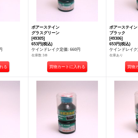
ポアーステイン
ポアーステイ
グラスグリーン
ブラック
[
49305
]
[
49306
]
653円
(税込)
653円
(税込)
円
ケインドレイク定価
:
660円
ケインドレイク
在庫数 3本
在庫あり