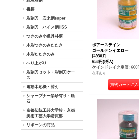
野鳥彫刻
書籍
彫刻刀 安来鋼super
彫刻刀 ハイス鋼HSS
つきのみ小道具朴柄
ポアーステイン
木彫つきのみたたき
ゴールデンイエロー
木彫たたきのみ
[
49301
]
653円
(税込)
へり上がり
ケインドレイク定価
:
660
彫刻刀セット・彫刻刀ケー
在庫あり
ス
電動木彫機・替刃
シャープナー楽珍有り・砥
石
京都伝統工芸大学校・京都
美術工芸大学購買部
リボーンの商品