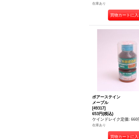
在庫あり
ポアーステイン
メープル
[
49317
]
653円
(税込)
ケインドレイク定価
:
660
在庫あり