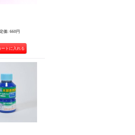
ン
定価
:
660円
ン