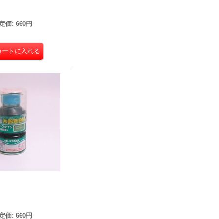
定価
:
660円
ン
定価
:
660円