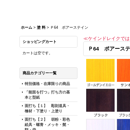
ホーム
>
塗 料
>
Ｐ64 ポアーステイン
≪ケインドレイクでは
ショッピングカート
Ｐ64 ポアース
カートは空です。
商品カテゴリー一覧
特別価格・在庫限りの商品
「能面を打つ」打ち方の基
本と型紙
面打ち【１】 彫刻道具・
檜材・下塗り・上塗り
面打ち【２】 胡粉・彩色
絵具・螺青・メッキ・髭・
額・袋