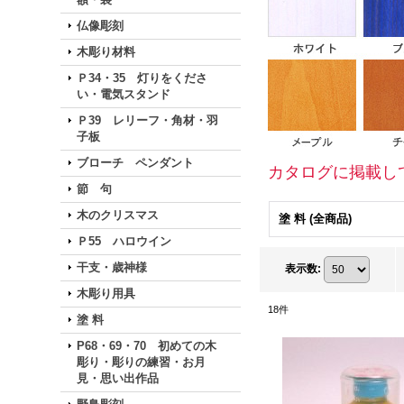
仏像彫刻
木彫り材料
Ｐ34・35 灯りをくださ
い・電気スタンド
Ｐ39 レリーフ・角材・羽
子板
ブローチ ペンダント
カタログに掲載し
節 句
木のクリスマス
塗 料 (全商品)
Ｐ55 ハロウイン
干支・歳神様
表示数
:
木彫り用具
18
件
塗 料
P68・69・70 初めての木
彫り・彫りの練習・お月
見・思い出作品