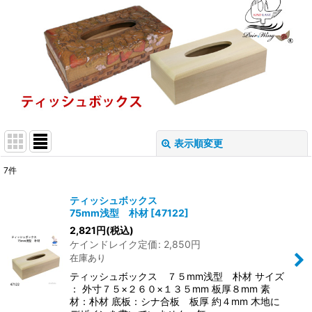
表示順変更
閉じる
7
件
表示数
:
ティッシュボックス
75mm浅型 朴材
[
47122
]
並び順
:
2,821
円
(税込)
ケインドレイク定価
:
2,850
円
在庫あり
絞り込む
ティッシュボックス ７５mm浅型 朴材 サイズ
： 外寸７５×２６０×１３５mm 板厚８mm 素
材：朴材 底板：シナ合板 板厚 約４mm 木地に