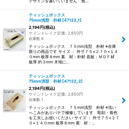
デザインを書いていません 無…
ティッシュボックス
75mm浅型 朴材
[
47122_1
]
2,194
円
(税込)
ケインドレイク定価
:
2,850
円
在庫数 6
ティッシュボックス ７５mm浅型 朴材 ※在庫
限りの商品です サイズ ： 外寸７５×２７０×１４
０mm 板厚８mm 素 材：朴材 底板：ＭＤＦ材
板厚 約３mm 木地に…
ティッシュボックス
75mm浅型 朴材
[
47122_2
]
2,194
円
(税込)
ケインドレイク定価
:
2,850
円
在庫数 1
ティッシュボックス ７５mm浅型 朴材 ※浅い
へこみがありパテで補修しています 彫刻・着色
を工夫しお使いください サイズ ： 外寸７５×２７
０×１４０mm 板厚８mm 素 材：…