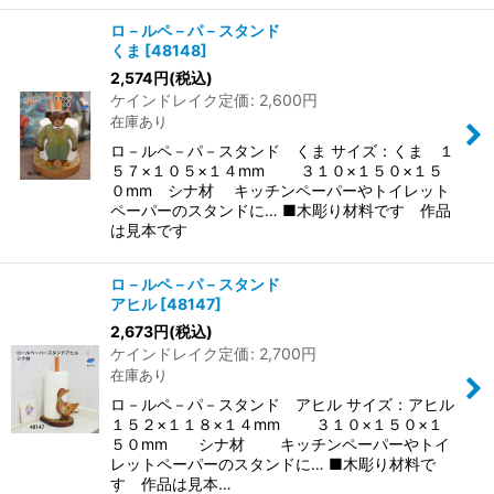
ロ－ルペ－パ－スタンド
くま
[
48148
]
2,574
円
(税込)
ケインドレイク定価
:
2,600
円
在庫あり
ロ－ルペ－パ－スタンド くま サイズ：くま １
５７×１０５×１４mm ３１０×１５０×１５
０mm シナ材 キッチンペーパーやトイレット
ペーパーのスタンドに… ■木彫り材料です 作品
は見本です
ロ－ルペ－パ－スタンド
アヒル
[
48147
]
2,673
円
(税込)
ケインドレイク定価
:
2,700
円
在庫あり
ロ－ルペ－パ－スタンド アヒル サイズ：アヒル
１５２×１１８×１４mm ３１０×１５０×１
５０mm シナ材 キッチンペーパーやトイ
レットペーパーのスタンドに… ■木彫り材料で
す 作品は見本…