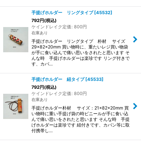
手提げホルダー リングタイプ
[
45532
]
792
円
(税込)
ケインドレイク定価
:
800
円
在庫あり
手提げホルダー リングタイプ 朴材 サイズ
29×82×20mm 買い物時に、重たいレジ買い物袋
が手に食い込んで痛い思いをされたと思います そ
んな時 手提げホルダーは楽珍です リング付きで
す、カバ…
手提げホルダー 紐タイプ
[
45533
]
792
円
(税込)
ケインドレイク定価
:
800
円
在庫あり
手提げホルダー朴材 サイズ：21×82×20mm 買
い物時に重い手提げ袋の時ビニールが手に食い込
んで痛い思いをされたと思います そんな時 手提
げホルダーは楽珍です 紐付きです、カバン等に取
付携帯し…